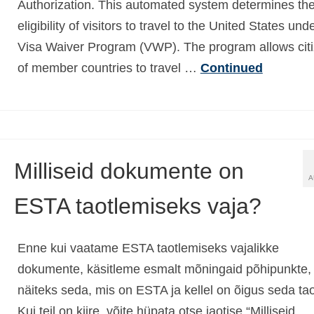
Authorization. This automated system determines th
eligibility of visitors to travel to the United States und
Visa Waiver Program (VWP). The program allows cit
of member countries to travel …
Continued
Milliseid dokumente on
A
ESTA taotlemiseks vaja?
Enne kui vaatame ESTA taotlemiseks vajalikke
dokumente, käsitleme esmalt mõningaid põhipunkte,
näiteks seda, mis on ESTA ja kellel on õigus seda tao
Kui teil on kiire, võite hüpata otse jaotise “Milliseid