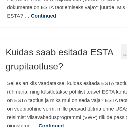
dokumente on ESTA taotlemiseks vaja?” juurde. Mis
ESTA? …
Continued
Kuidas saab esitada ESTA
DE
grupitaotluse?
Selles artiklis vaadatakse, kuidas esitada ESTA taotl
rühmana, ning käsitletakse põhilist teavet ESTA koht
on ESTA taotlus ja miks mul on seda vaja? ESTA taot
on veebipõhine vorm, mille peavad täitma enne USA
reisimist viisavabadusprogrammi (VWP) riikide passi
õigustatud …
Continued