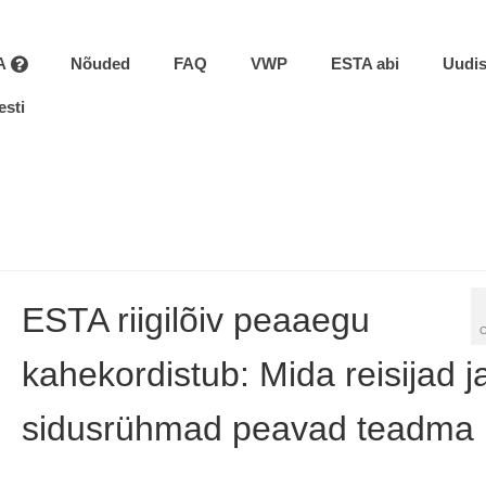
A
Nõuded
FAQ
VWP
ESTA abi
Uudi
esti
ESTA riigilõiv peaaegu
kahekordistub: Mida reisijad j
sidusrühmad peavad teadma