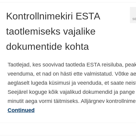
Kontrollnimekiri ESTA
SE
taotlemiseks vajalike
dokumentide kohta
Taotlejad, kes soovivad taotleda ESTA reisiluba, pea
veenduma, et nad on hästi ette valmistatud. Võtke ae
aeglaselt lugeda küsimusi ja veenduda, et saate neist
Seejärel koguge kõik vajalikud dokumendid ja pange
minutit aega vormi täitmiseks. Alljärgnev kontrollnime
Continued