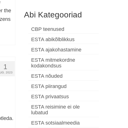
e
er the
Abi Kategooriad
izens
CBP teenused
ESTA abikõlblikkus
ESTA ajakohastamine
ESTA mitmekordne
1
kodakondsus
UG. 2023
ESTA nõuded
ESTA piirangud
ESTA privaatsus
ESTA reisimine ei ole
lubatud
tleda.
ESTA sotsiaalmeedia