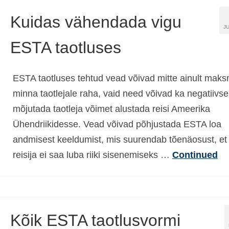
Kuidas vähendada vigu
J
ESTA taotluses
ESTA taotluses tehtud vead võivad mitte ainult mak
minna taotlejale raha, vaid need võivad ka negatiivsel
mõjutada taotleja võimet alustada reisi Ameerika
Ühendriikidesse. Vead võivad põhjustada ESTA loa
andmisest keeldumist, mis suurendab tõenäosust, et
reisija ei saa luba riiki sisenemiseks …
Continued
Kõik ESTA taotlusvormi