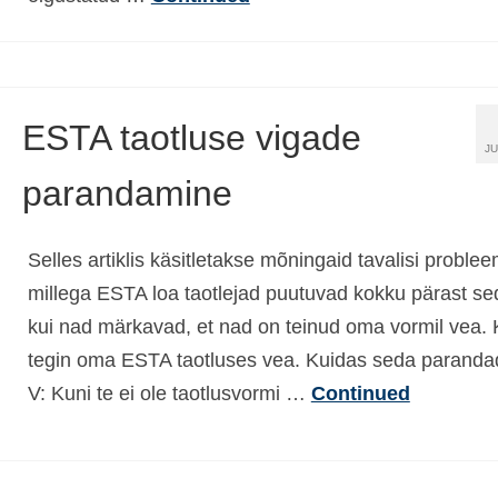
ESTA taotluse vigade
JU
parandamine
Selles artiklis käsitletakse mõningaid tavalisi proble
millega ESTA loa taotlejad puutuvad kokku pärast se
kui nad märkavad, et nad on teinud oma vormil vea.
tegin oma ESTA taotluses vea. Kuidas seda parand
V: Kuni te ei ole taotlusvormi …
Continued