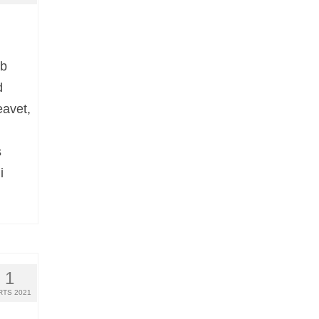
ab
d
eavet,
s
i
1
RTS 2021