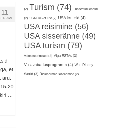
Turism
(74)
(2)
Tühistatud lennud
11
USA kruiisid
(4)
PT. 2021
(2)
USA Bucket List
(2)
USA reisimine
(56)
USA sisseränne
(49)
USA turism
(79)
Viga ESTAs
(3)
Vaktsineerimised
(2)
ksid
Viisavabadusprogramm
(4)
Walt Disney
ga, et
World
(3)
Ülemaailmne sisenemine
(2)
 aru.
 15-20
kiri …