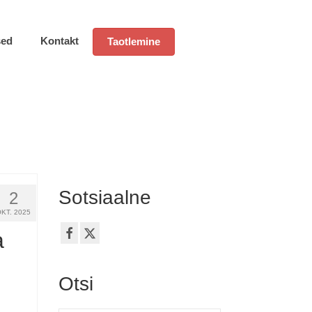
sed
Kontakt
Taotlemine
Sotsiaalne
2
OKT. 2025
a
Otsi