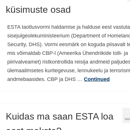
küsimuste osad
ESTA taotlusvormi haldamise ja halduse eest vastut
sisejulgeolekuministeerium (Department of Homelan
Security, DHS). Vormi eesmärk on koguda piisavalt t
mis võimaldab CBP-l (Ameerika Ühendriikide tolli- ja
piirivalveamet) ristkontrollida reisija andmeid paljude
ülemaailmsetes kuritegevuse, lennukeelu ja terrorism
andmebaasides. CBP ja DHS …
Continued
Kuidas ma saan ESTA loa
MÄ