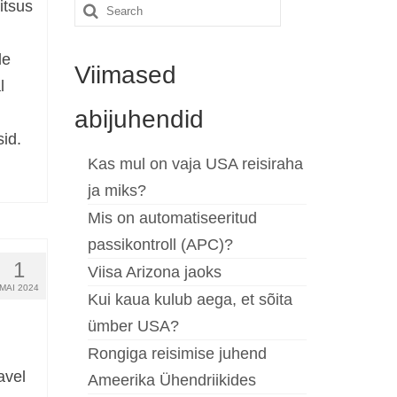
itsus
Search
for:
le
Viimased
l
abijuhendid
sid.
Kas mul on vaja USA reisiraha
ja miks?
Mis on automatiseeritud
passikontroll (APC)?
1
Viisa Arizona jaoks
MAI 2024
Kui kaua kulub aega, et sõita
ümber USA?
Rongiga reisimise juhend
avel
Ameerika Ühendriikides