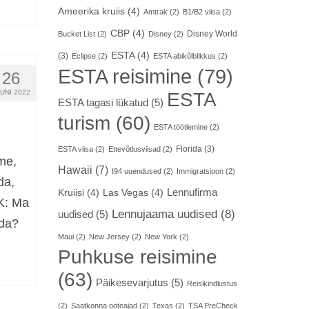
Ameerika kruiis
(4)
Amtrak
(2)
B1/B2 viisa
(2)
CBP
(4)
Disney World
Bucket List
(2)
Disney
(2)
ESTA
(4)
(3)
Eclipse
(2)
ESTA abikõlblikkus
(2)
ESTA reisimine
(79)
26
UNI 2022
ESTA
ESTA tagasi lükatud
(5)
turism
(60)
ESTA töötlemine
(2)
Florida
(3)
ESTA viisa
(2)
Ettevõtlusviisad
(2)
eme,
Hawaii
(7)
I94 uuendused
(2)
Immigratsioon
(2)
da,
Lennufirma
Kruiisi
(4)
Las Vegas
(4)
 K: Ma
Lennujaama uudised
(8)
uudised
(5)
ada?
Maui
(2)
New Jersey
(2)
New York
(2)
Puhkuse reisimine
(63)
Päikesevarjutus
(5)
Reisikindlustus
(2)
Saatkonna ooteajad
(2)
Texas
(2)
TSA PreCheck