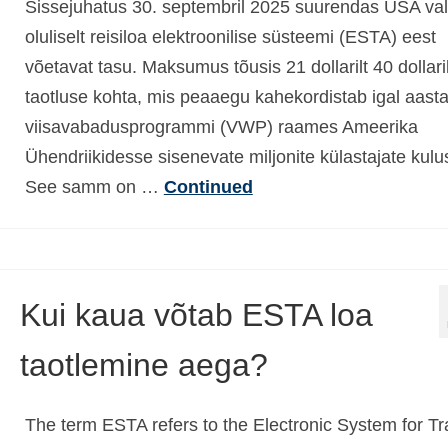
Sissejuhatus 30. septembril 2025 suurendas USA val
oluliselt reisiloa elektroonilise süsteemi (ESTA) eest
võetavat tasu. Maksumus tõusis 21 dollarilt 40 dollari
taotluse kohta, mis peaaegu kahekordistab igal aasta
viisavabadusprogrammi (VWP) raames Ameerika
Ühendriikidesse sisenevate miljonite külastajate kulu
See samm on …
Continued
Kui kaua võtab ESTA loa
taotlemine aega?
The term ESTA refers to the Electronic System for Tr