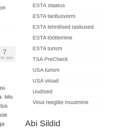
ESTA staatus
 on
ESTA taotlusvorm
ESTA tehnilised raskused
ESTA töötlemine
ESTA turism
7
TS. 2022
TSA PreCheck
USA turism
USA viisad
usi
Uudised
a. Mis
Viisa reeglite muutmine
lus
sse
Abi Sildid
ga