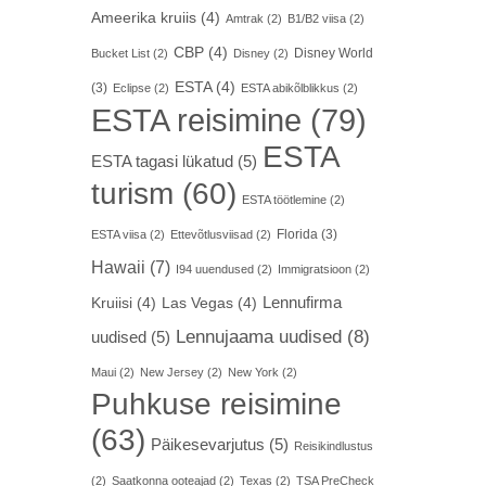
Ameerika kruiis
(4)
Amtrak
(2)
B1/B2 viisa
(2)
CBP
(4)
Disney World
Bucket List
(2)
Disney
(2)
ESTA
(4)
(3)
Eclipse
(2)
ESTA abikõlblikkus
(2)
ESTA reisimine
(79)
ESTA
ESTA tagasi lükatud
(5)
turism
(60)
ESTA töötlemine
(2)
Florida
(3)
ESTA viisa
(2)
Ettevõtlusviisad
(2)
Hawaii
(7)
I94 uuendused
(2)
Immigratsioon
(2)
Lennufirma
Kruiisi
(4)
Las Vegas
(4)
Lennujaama uudised
(8)
uudised
(5)
Maui
(2)
New Jersey
(2)
New York
(2)
Puhkuse reisimine
(63)
Päikesevarjutus
(5)
Reisikindlustus
(2)
Saatkonna ooteajad
(2)
Texas
(2)
TSA PreCheck