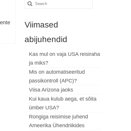
Search
for:
iente
Viimased
abijuhendid
Kas mul on vaja USA reisiraha
ja miks?
Mis on automatiseeritud
passikontroll (APC)?
Viisa Arizona jaoks
Kui kaua kulub aega, et sõita
ümber USA?
Rongiga reisimise juhend
Ameerika Ühendriikides