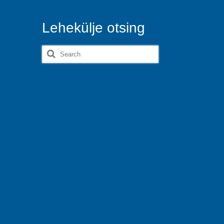
Lehekülje otsing
Search
for: