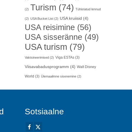
Turism
(74)
(2)
Tühistatud lennud
USA kruiisid
(4)
(2)
USA Bucket List
(2)
USA reisimine
(56)
USA sisseränne
(49)
USA turism
(79)
Viga ESTAs
(3)
Vaktsineerimised
(2)
Viisavabadusprogramm
(4)
Walt Disney
World
(3)
Ülemaailmne sisenemine
(2)
ed
Sotsiaalne