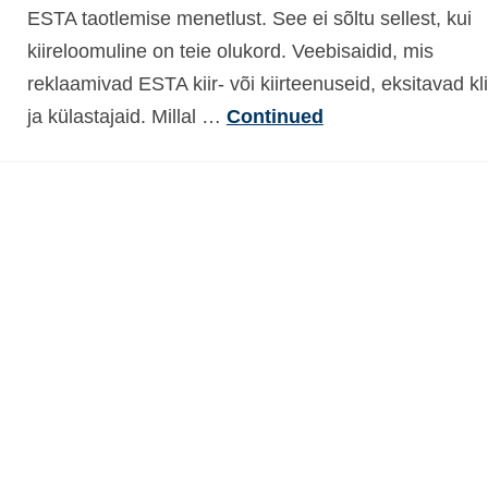
ESTA taotlemise menetlust. See ei sõltu sellest, kui
kiireloomuline on teie olukord. Veebisaidid, mis
reklaamivad ESTA kiir- või kiirteenuseid, eksitavad kl
ja külastajaid. Millal …
Continued