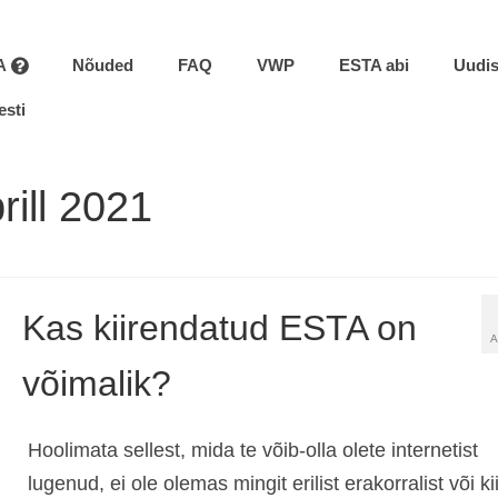
A
Nõuded
FAQ
VWP
ESTA abi
Uudi
esti
rill 2021
Kas kiirendatud ESTA on
A
võimalik?
Hoolimata sellest, mida te võib-olla olete internetist
lugenud, ei ole olemas mingit erilist erakorralist või kii