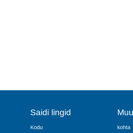
Saidi lingid
Muud
Kodu
kohta