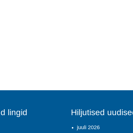
 lingid
Hiljutised uudis
juuli 2026