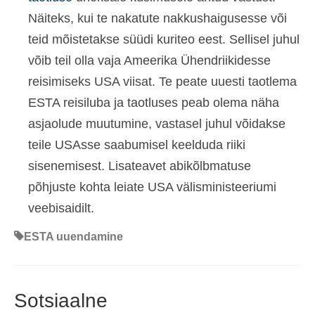
Näiteks, kui te nakatute nakkushaigusesse või
teid mõistetakse süüdi kuriteo eest. Sellisel juhul
võib teil olla vaja Ameerika Ühendriikidesse
reisimiseks USA viisat. Te peate uuesti taotlema
ESTA reisiluba ja taotluses peab olema näha
asjaolude muutumine, vastasel juhul võidakse
teile USAsse saabumisel keelduda riiki
sisenemisest. Lisateavet abikõlbmatuse
põhjuste kohta leiate USA välisministeeriumi
veebisaidilt.
ESTA uuendamine
Sotsiaalne