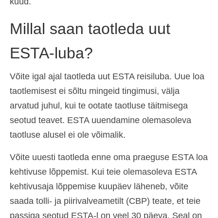
kuud.
Ελληνικά
(
Greek
)
Millal saan taotleda uut
עברית
(
Hebrew
)
ESTA-luba?
Magyar
(
Hungarian
)
Italiano
(
Italian
)
Võite igal ajal taotleda uut ESTA reisiluba. Uue loa
taotlemisest ei sõltu mingeid tingimusi, välja
日本語
(
Japanese
)
arvatud juhul, kui te ootate taotluse täitmisega
한국어
(
Korean
)
seotud teavet. ESTA uuendamine olemasoleva
Norsk bokmål
(
Norwegian Bokmål
)
taotluse alusel ei ole võimalik.
Polski
(
Polish
)
Võite uuesti taotleda enne oma praeguse ESTA loa
Português
(
Portuguese, Portugal
)
kehtivuse lõppemist. Kui teie olemasoleva ESTA
kehtivusaja lõppemise kuupäev läheneb, võite
Slovenčina
(
Slovak
)
saada tolli- ja piirivalveametilt (CBP) teate, et teie
Slovenščina
(
Slovenian
)
passiga seotud ESTA-l on veel 30 päeva. Seal on