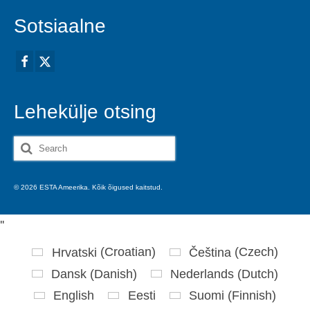
Sotsiaalne
Lehekülje otsing
Search
for:
© 2026 ESTA Ameerika. Kõik õigused kaitstud.
'
'
Hrvatski
(
Croatian
)
Čeština
(
Czech
)
Dansk
(
Danish
)
Nederlands
(
Dutch
)
English
Eesti
Suomi
(
Finnish
)