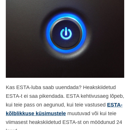
Kontakt
Taotlemine
Eesti
Hrvatski
(
Croatian
)
Čeština
(
Czech
)
Dansk
(
Danish
)
Nederlands
(
Dutch
)
Kas ESTA-luba saab uuendada? Heakskiidetud
English
ESTA-t ei saa pikendada. ESTA kehtivusaeg lõpeb,
Suomi
(
Finnish
)
kui teie pass on aegunud, kui teie vastused
ESTA-
kõlblikkuse küsimustele
Français
(
French
)
muutuvad või kui teie
viimasest heakskiidetud ESTA-st on möödunud 24
Deutsch
(
German
)