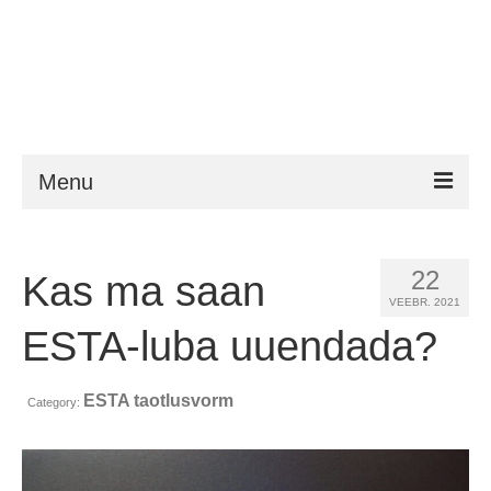
Menu
ESTA
22
Kas ma saan
Nõuded
VEEBR. 2021
FAQ
ESTA-luba uuendada?
VWP
ESTA taotlusvorm
Category:
ESTA abi
Uudised