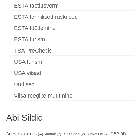
ESTA taotlusvorm
ESTA tehnilised raskused
ESTA töötlemine
ESTA turism
TSA PreCheck
USA turism
USA viisad
Uudised
Viisa reeglite muutmine
Abi Sildid
Ameerika kruiis
(4)
CBP
(4)
Amtrak
(2)
B1/B2 viisa
(2)
Bucket List
(2)