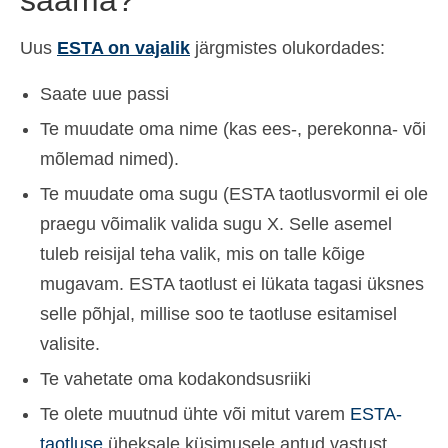
Uus
ESTA on vajalik
järgmistes olukordades:
Saate uue passi
Te muudate oma nime (kas ees-, perekonna- või
mõlemad nimed).
Te muudate oma sugu (ESTA taotlusvormil ei ole
praegu võimalik valida sugu X. Selle asemel
tuleb reisijal teha valik, mis on talle kõige
mugavam. ESTA taotlust ei lükata tagasi üksnes
selle põhjal, millise soo te taotluse esitamisel
valisite.
Te vahetate oma kodakondsusriiki
Te olete muutnud ühte või mitut varem
ESTA-
taotluse
üheksale küsimusele antud vastust.