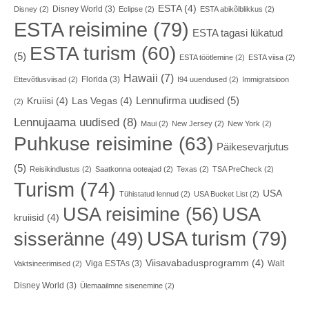
ESTA
(4)
Disney World
(3)
Disney
(2)
Eclipse
(2)
ESTA abikõlblikkus
(2)
ESTA reisimine
(79)
ESTA tagasi lükatud
ESTA turism
(60)
(5)
ESTA töötlemine
(2)
ESTA viisa
(2)
Hawaii
(7)
Florida
(3)
Ettevõtlusviisad
(2)
I94 uuendused
(2)
Immigratsioon
Lennufirma uudised
(5)
Kruiisi
(4)
Las Vegas
(4)
(2)
Lennujaama uudised
(8)
Maui
(2)
New Jersey
(2)
New York
(2)
Puhkuse reisimine
(63)
Päikesevarjutus
(5)
Reisikindlustus
(2)
Saatkonna ooteajad
(2)
Texas
(2)
TSA PreCheck
(2)
Turism
(74)
USA
Tühistatud lennud
(2)
USA Bucket List
(2)
USA reisimine
(56)
USA
kruiisid
(4)
USA turism
(79)
sisseränne
(49)
Viisavabadusprogramm
(4)
Viga ESTAs
(3)
Walt
Vaktsineerimised
(2)
Disney World
(3)
Ülemaailmne sisenemine
(2)