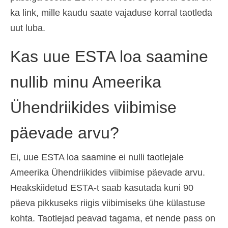
ka link, mille kaudu saate vajaduse korral taotleda
Español
(
Spanish
)
uut luba.
Svenska
(
Swedish
)
Kas uue ESTA loa saamine
nullib minu Ameerika
Ühendriikides viibimise
päevade arvu?
Ei, uue ESTA loa saamine ei nulli taotlejale
Ameerika Ühendriikides viibimise päevade arvu.
Heakskiidetud ESTA-t saab kasutada kuni 90
päeva pikkuseks riigis viibimiseks ühe külastuse
kohta. Taotlejad peavad tagama, et nende pass on