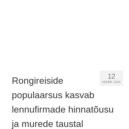
Kontakt
Taotlemine
Eesti
Hrvatski
(
Croatian
)
Čeština
(
Czech
)
Dansk
(
Danish
)
12
Nederlands
(
Dutch
)
Rongireiside
VEEBR. 2024
English
populaarsus kasvab
Suomi
(
Finnish
)
lennufirmade hinnatõusu
Français
(
French
)
ja murede taustal
Deutsch
(
German
)