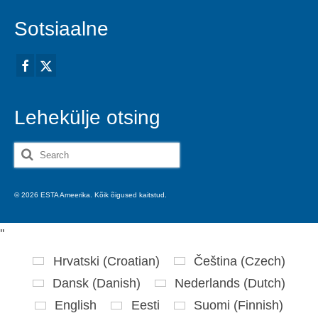
Sotsiaalne
Lehekülje otsing
Search
for:
© 2026 ESTA Ameerika. Kõik õigused kaitstud.
'
'
Hrvatski
(
Croatian
)
Čeština
(
Czech
)
Dansk
(
Danish
)
Nederlands
(
Dutch
)
English
Eesti
Suomi
(
Finnish
)