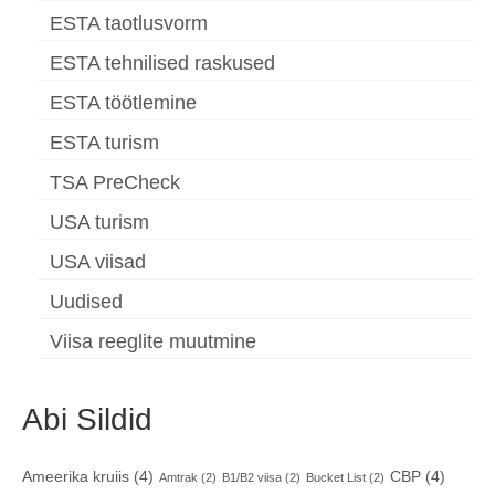
ESTA taotlusvorm
ESTA tehnilised raskused
ESTA töötlemine
ESTA turism
TSA PreCheck
USA turism
USA viisad
Uudised
Viisa reeglite muutmine
Abi Sildid
Ameerika kruiis
(4)
CBP
(4)
Amtrak
(2)
B1/B2 viisa
(2)
Bucket List
(2)