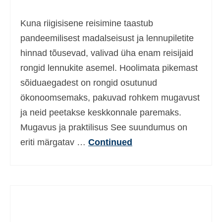
Ελληνικά
(
Greek
)
Kuna riigisisene reisimine taastub
עברית
(
Hebrew
)
pandeemilisest madalseisust ja lennupiletite
hinnad tõusevad, valivad üha enam reisijaid
Magyar
(
Hungarian
)
rongid lennukite asemel. Hoolimata pikemast
Italiano
(
Italian
)
sõiduaegadest on rongid osutunud
日本語
(
Japanese
)
ökonoomsemaks, pakuvad rohkem mugavust
ja neid peetakse keskkonnale paremaks.
한국어
(
Korean
)
Mugavus ja praktilisus See suundumus on
Norsk bokmål
(
Norwegian Bokmål
)
eriti märgatav …
Continued
Polski
(
Polish
)
Português
(
Portuguese, Portugal
)
Slovenčina
(
Slovak
)
Slovenščina
(
Slovenian
)