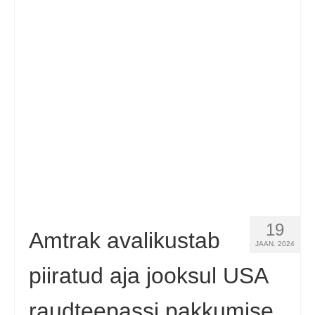
Español
(
Spanish
)
Svenska
(
Swedish
)
19
Amtrak avalikustab
JAAN. 2024
piiratud aja jooksul USA
raudteepassi pakkumise