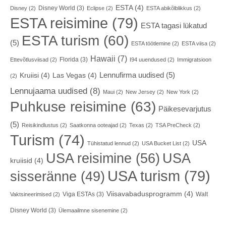
ESTA
(4)
Disney World
(3)
Disney
(2)
Eclipse
(2)
ESTA abikõlblikkus
(2)
ESTA reisimine
(79)
ESTA tagasi lükatud
ESTA turism
(60)
(5)
ESTA töötlemine
(2)
ESTA viisa
(2)
Hawaii
(7)
Florida
(3)
Ettevõtlusviisad
(2)
I94 uuendused
(2)
Immigratsioon
Lennufirma uudised
(5)
Kruiisi
(4)
Las Vegas
(4)
(2)
Lennujaama uudised
(8)
Maui
(2)
New Jersey
(2)
New York
(2)
Puhkuse reisimine
(63)
Päikesevarjutus
(5)
Reisikindlustus
(2)
Saatkonna ooteajad
(2)
Texas
(2)
TSA PreCheck
(2)
Turism
(74)
USA
Tühistatud lennud
(2)
USA Bucket List
(2)
USA reisimine
(56)
USA
kruiisid
(4)
USA turism
(79)
sisseränne
(49)
Viisavabadusprogramm
(4)
Viga ESTAs
(3)
Walt
Vaktsineerimised
(2)
Disney World
(3)
Ülemaailmne sisenemine
(2)