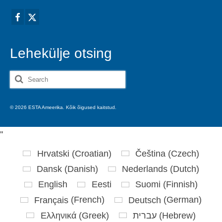
Lehekülje otsing
Search
for:
© 2026 ESTA Ameerika. Kõik õigused kaitstud.
'
'
Hrvatski
(
Croatian
)
Čeština
(
Czech
)
Dansk
(
Danish
)
Nederlands
(
Dutch
)
English
Eesti
Suomi
(
Finnish
)
Français
(
French
)
Deutsch
(
German
)
Ελληνικά
(
Greek
)
עברית
(
Hebrew
)