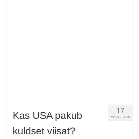
Español
(
Spanish
)
Svenska
(
Swedish
)
17
Kas USA pakub
MÄRTS 2025
kuldset viisat?