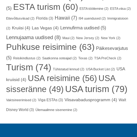
ESTA turism
(60)
(5)
ESTA töötlemine
(2)
ESTA viisa
(2)
Hawaii
(7)
Florida
(3)
Ettevõtlusviisad
(2)
I94 uuendused
(2)
Immigratsioon
Lennufirma uudised
(5)
Kruiisi
(4)
Las Vegas
(4)
(2)
Lennujaama uudised
(8)
Maui
(2)
New Jersey
(2)
New York
(2)
Puhkuse reisimine
(63)
Päikesevarjutus
(5)
Reisikindlustus
(2)
Saatkonna ooteajad
(2)
Texas
(2)
TSA PreCheck
(2)
Turism
(74)
USA
Tühistatud lennud
(2)
USA Bucket List
(2)
USA reisimine
(56)
USA
kruiisid
(4)
USA turism
(79)
sisseränne
(49)
Viisavabadusprogramm
(4)
Viga ESTAs
(3)
Walt
Vaktsineerimised
(2)
Disney World
(3)
Ülemaailmne sisenemine
(2)