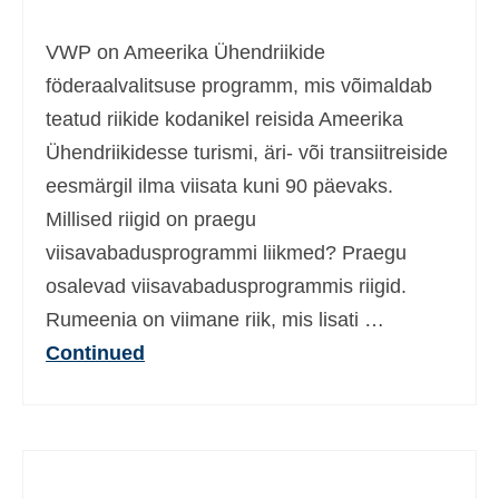
Ελληνικά
(
Greek
)
VWP on Ameerika Ühendriikide
עברית
(
Hebrew
)
föderaalvalitsuse programm, mis võimaldab
teatud riikide kodanikel reisida Ameerika
Magyar
(
Hungarian
)
Ühendriikidesse turismi, äri- või transiitreiside
Italiano
(
Italian
)
eesmärgil ilma viisata kuni 90 päevaks.
日本語
(
Japanese
)
Millised riigid on praegu
viisavabadusprogrammi liikmed? Praegu
한국어
(
Korean
)
osalevad viisavabadusprogrammis riigid.
Norsk bokmål
(
Norwegian Bokmål
)
Rumeenia on viimane riik, mis lisati …
Polski
(
Polish
)
Continued
Português
(
Portuguese, Portugal
)
Slovenčina
(
Slovak
)
Slovenščina
(
Slovenian
)