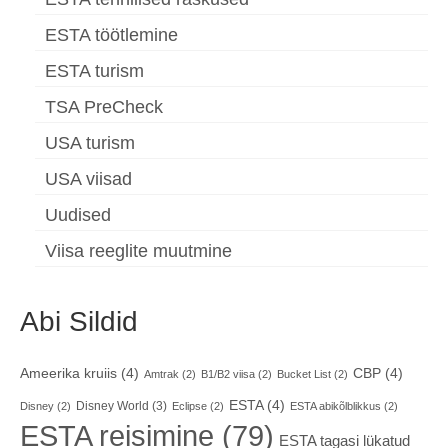
ESTA töötlemine
ESTA turism
TSA PreCheck
USA turism
USA viisad
Uudised
Viisa reeglite muutmine
Abi Sildid
Ameerika kruiis
(4)
CBP
(4)
Amtrak
(2)
B1/B2 viisa
(2)
Bucket List
(2)
ESTA
(4)
Disney World
(3)
Disney
(2)
Eclipse
(2)
ESTA abikõlblikkus
(2)
ESTA reisimine
(79)
ESTA tagasi lükatud