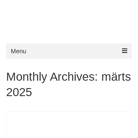
Menu
ESTA
Monthly Archives: märts
Nõuded
2025
FAQ
VWP
ESTA abi
Uudised