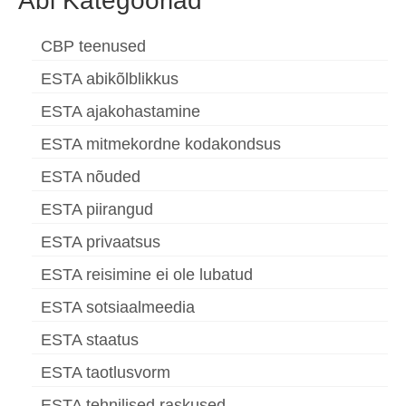
Abi Kategooriad
CBP teenused
ESTA abikõlblikkus
ESTA ajakohastamine
ESTA mitmekordne kodakondsus
ESTA nõuded
ESTA piirangud
ESTA privaatsus
ESTA reisimine ei ole lubatud
ESTA sotsiaalmeedia
ESTA staatus
ESTA taotlusvorm
ESTA tehnilised raskused