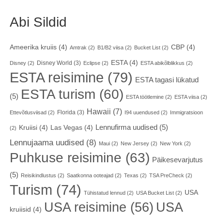
Abi Sildid
Ameerika kruiis
(4)
CBP
(4)
Amtrak
(2)
B1/B2 viisa
(2)
Bucket List
(2)
ESTA
(4)
Disney World
(3)
Disney
(2)
Eclipse
(2)
ESTA abikõlblikkus
(2)
ESTA reisimine
(79)
ESTA tagasi lükatud
ESTA turism
(60)
(5)
ESTA töötlemine
(2)
ESTA viisa
(2)
Hawaii
(7)
Florida
(3)
Ettevõtlusviisad
(2)
I94 uuendused
(2)
Immigratsioon
Lennufirma uudised
(5)
Kruiisi
(4)
Las Vegas
(4)
(2)
Lennujaama uudised
(8)
Maui
(2)
New Jersey
(2)
New York
(2)
Puhkuse reisimine
(63)
Päikesevarjutus
(5)
Reisikindlustus
(2)
Saatkonna ooteajad
(2)
Texas
(2)
TSA PreCheck
(2)
Turism
(74)
USA
Tühistatud lennud
(2)
USA Bucket List
(2)
USA reisimine
(56)
USA
kruiisid
(4)