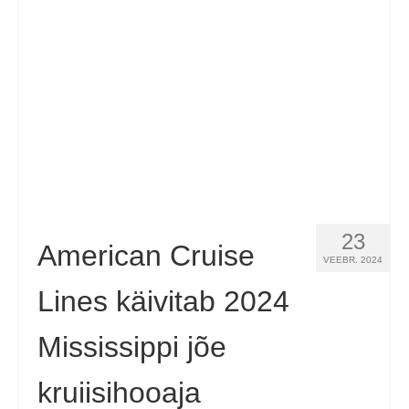
Kontakt
Taotlemine
Eesti
Hrvatski
(
Croatian
)
Čeština
(
Czech
)
Dansk
(
Danish
)
23
Nederlands
(
Dutch
)
American Cruise
VEEBR. 2024
English
Lines käivitab 2024
Suomi
(
Finnish
)
Mississippi jõe
Français
(
French
)
kruiisihooaja
Deutsch
(
German
)