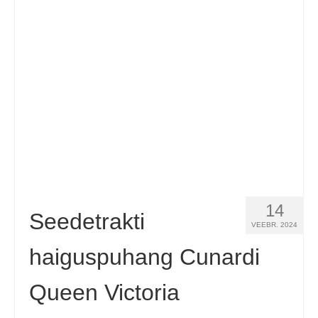
Español
(
Spanish
)
Svenska
(
Swedish
)
14
Seedetrakti
VEEBR. 2024
haiguspuhang Cunardi
Queen Victoria