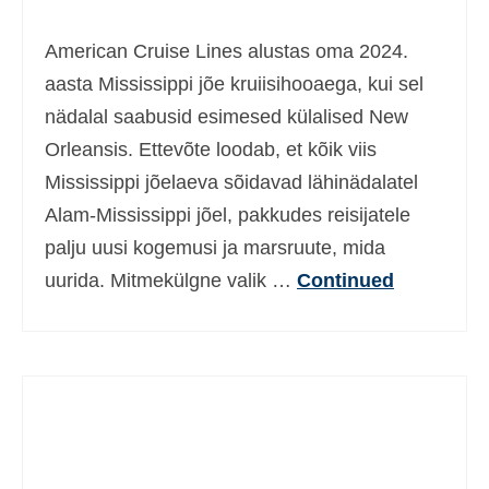
Ελληνικά
(
Greek
)
American Cruise Lines alustas oma 2024.
עברית
(
Hebrew
)
aasta Mississippi jõe kruiisihooaega, kui sel
nädalal saabusid esimesed külalised New
Magyar
(
Hungarian
)
Orleansis. Ettevõte loodab, et kõik viis
Italiano
(
Italian
)
Mississippi jõelaeva sõidavad lähinädalatel
日本語
(
Japanese
)
Alam-Mississippi jõel, pakkudes reisijatele
palju uusi kogemusi ja marsruute, mida
한국어
(
Korean
)
uurida. Mitmekülgne valik …
Continued
Norsk bokmål
(
Norwegian Bokmål
)
Polski
(
Polish
)
Português
(
Portuguese, Portugal
)
Slovenčina
(
Slovak
)
Slovenščina
(
Slovenian
)