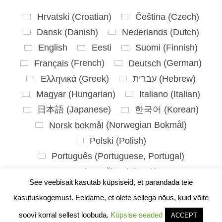
Hrvatski
(
Croatian
)
Čeština
(
Czech
)
Dansk
(
Danish
)
Nederlands
(
Dutch
)
English
Eesti
Suomi
(
Finnish
)
Français
(
French
)
Deutsch
(
German
)
Ελληνικά
(
Greek
)
עברית
(
Hebrew
)
Magyar
(
Hungarian
)
Italiano
(
Italian
)
日本語
(
Japanese
)
한국어
(
Korean
)
Norsk bokmål
(
Norwegian Bokmål
)
Polski
(
Polish
)
Português
(
Portuguese, Portugal
)
Slovenčina
(
Slovak
)
See veebisait kasutab küpsiseid, et parandada teie
Slovenščina
(
Slovenian
)
kasutuskogemust. Eeldame, et olete sellega nõus, kuid võite
Español
(
Spanish
)
Svenska
(
Swedish
)
soovi korral sellest loobuda.
Küpsise seaded
ACCEPT