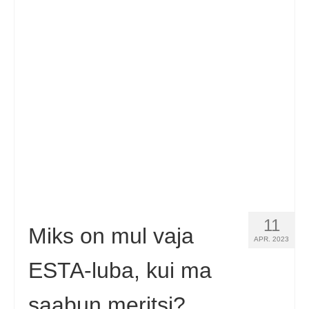
Español
(
Spanish
)
Svenska
(
Swedish
)
11
Miks on mul vaja
APR. 2023
ESTA-luba, kui ma
saabun meritsi?