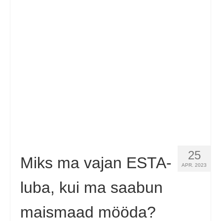
Kontakt
Taotlemine
Eesti
Hrvatski
(
Croatian
)
Čeština
(
Czech
)
Dansk
(
Danish
)
Nederlands
(
Dutch
)
English
25
Miks ma vajan ESTA-
APR. 2023
Suomi
(
Finnish
)
luba, kui ma saabun
Français
(
French
)
maismaad mööda?
Deutsch
(
German
)