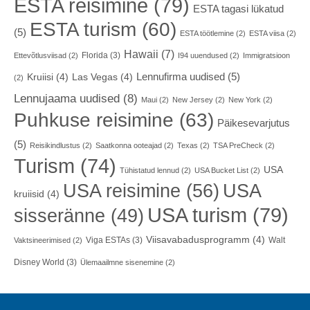
ESTA reisimine
(79)
ESTA tagasi lükatud
ESTA turism
(60)
(5)
ESTA töötlemine
(2)
ESTA viisa
(2)
Hawaii
(7)
Florida
(3)
Ettevõtlusviisad
(2)
I94 uuendused
(2)
Immigratsioon
Lennufirma uudised
(5)
Kruiisi
(4)
Las Vegas
(4)
(2)
Lennujaama uudised
(8)
Maui
(2)
New Jersey
(2)
New York
(2)
Puhkuse reisimine
(63)
Päikesevarjutus
(5)
Reisikindlustus
(2)
Saatkonna ooteajad
(2)
Texas
(2)
TSA PreCheck
(2)
Turism
(74)
USA
Tühistatud lennud
(2)
USA Bucket List
(2)
USA reisimine
(56)
USA
kruiisid
(4)
USA turism
(79)
sisseränne
(49)
Viisavabadusprogramm
(4)
Viga ESTAs
(3)
Walt
Vaktsineerimised
(2)
Disney World
(3)
Ülemaailmne sisenemine
(2)