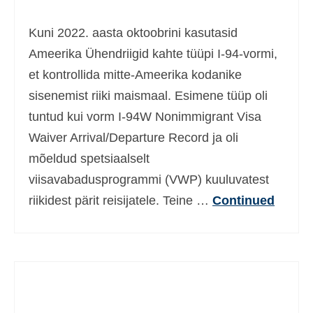
Ελληνικά
(
Greek
)
Kuni 2022. aasta oktoobrini kasutasid
עברית
(
Hebrew
)
Ameerika Ühendriigid kahte tüüpi I-94-vormi,
et kontrollida mitte-Ameerika kodanike
Magyar
(
Hungarian
)
sisenemist riiki maismaal. Esimene tüüp oli
Italiano
(
Italian
)
tuntud kui vorm I-94W Nonimmigrant Visa
日本語
(
Japanese
)
Waiver Arrival/Departure Record ja oli
mõeldud spetsiaalselt
한국어
(
Korean
)
viisavabadusprogrammi (VWP) kuuluvatest
Norsk bokmål
(
Norwegian Bokmål
)
riikidest pärit reisijatele. Teine …
Continued
Polski
(
Polish
)
Português
(
Portuguese, Portugal
)
Slovenčina
(
Slovak
)
Slovenščina
(
Slovenian
)