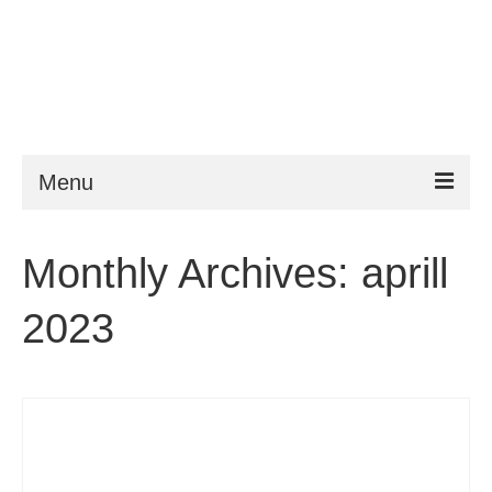
Menu
ESTA
Monthly Archives: aprill
Nõuded
2023
FAQ
VWP
ESTA abi
Uudised