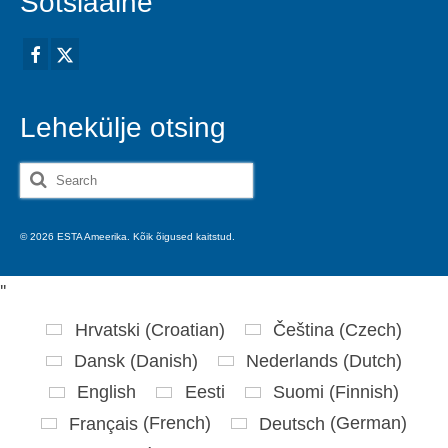
Sotsiaalne
Lehekülje otsing
Search
for:
© 2026 ESTA Ameerika. Kõik õigused kaitstud.
'
'
Hrvatski
(
Croatian
)
Čeština
(
Czech
)
Dansk
(
Danish
)
Nederlands
(
Dutch
)
English
Eesti
Suomi
(
Finnish
)
Français
(
French
)
Deutsch
(
German
)