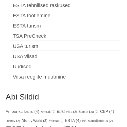
ESTA tehnilised raskused
ESTA töötlemine
ESTA turism
TSA PreCheck
USA turism
USA viisad
Uudised
Viisa reeglite muutmine
Abi Sildid
Ameerika kruiis
(4)
CBP
(4)
Amtrak
(2)
B1/B2 viisa
(2)
Bucket List
(2)
ESTA
(4)
Disney World
(3)
Disney
(2)
Eclipse
(2)
ESTA abikõlblikkus
(2)