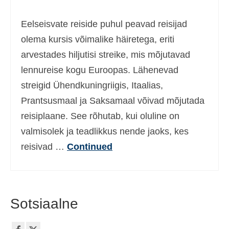
Ελληνικά
(
Greek
)
Eelseisvate reiside puhul peavad reisijad
עברית
(
Hebrew
)
olema kursis võimalike häiretega, eriti
arvestades hiljutisi streike, mis mõjutavad
Magyar
(
Hungarian
)
lennureise kogu Euroopas. Lähenevad
Italiano
(
Italian
)
streigid Ühendkuningriigis, Itaalias,
日本語
(
Japanese
)
Prantsusmaal ja Saksamaal võivad mõjutada
reisiplaane. See rõhutab, kui oluline on
한국어
(
Korean
)
valmisolek ja teadlikkus nende jaoks, kes
Norsk bokmål
(
Norwegian Bokmål
)
reisivad …
Continued
Polski
(
Polish
)
Português
(
Portuguese, Portugal
)
Sotsiaalne
Slovenčina
(
Slovak
)
Slovenščina
(
Slovenian
)