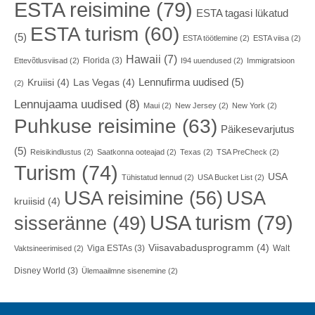
ESTA reisimine
(79)
ESTA tagasi lükatud
ESTA turism
(60)
(5)
ESTA töötlemine
(2)
ESTA viisa
(2)
Hawaii
(7)
Florida
(3)
Ettevõtlusviisad
(2)
I94 uuendused
(2)
Immigratsioon
Lennufirma uudised
(5)
Kruiisi
(4)
Las Vegas
(4)
(2)
Lennujaama uudised
(8)
Maui
(2)
New Jersey
(2)
New York
(2)
Puhkuse reisimine
(63)
Päikesevarjutus
(5)
Reisikindlustus
(2)
Saatkonna ooteajad
(2)
Texas
(2)
TSA PreCheck
(2)
Turism
(74)
USA
Tühistatud lennud
(2)
USA Bucket List
(2)
USA reisimine
(56)
USA
kruiisid
(4)
USA turism
(79)
sisseränne
(49)
Viisavabadusprogramm
(4)
Viga ESTAs
(3)
Walt
Vaktsineerimised
(2)
Disney World
(3)
Ülemaailmne sisenemine
(2)