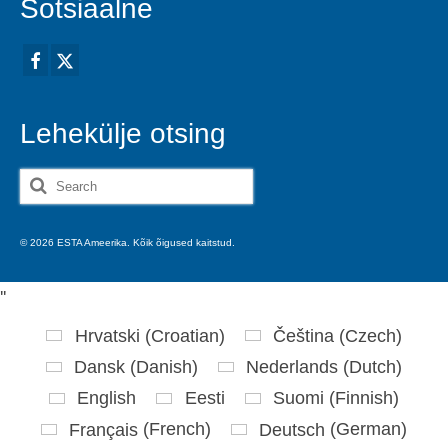
Sotsiaalne
Lehekülje otsing
Search
for:
© 2026 ESTA Ameerika. Kõik õigused kaitstud.
'
'
Hrvatski
(
Croatian
)
Čeština
(
Czech
)
Dansk
(
Danish
)
Nederlands
(
Dutch
)
English
Eesti
Suomi
(
Finnish
)
Français
(
French
)
Deutsch
(
German
)