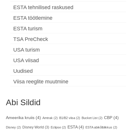
ESTA tehnilised raskused
ESTA töötlemine
ESTA turism
TSA PreCheck
USA turism
USA viisad
Uudised
Viisa reeglite muutmine
Abi Sildid
Ameerika kruiis
(4)
CBP
(4)
Amtrak
(2)
B1/B2 viisa
(2)
Bucket List
(2)
ESTA
(4)
Disney World
(3)
Disney
(2)
Eclipse
(2)
ESTA abikõlblikkus
(2)