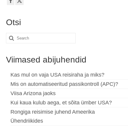
Español
(
Spanish
)
Svenska
(
Swedish
)
Otsi
Search
for:
Viimased abijuhendid
Kas mul on vaja USA reisiraha ja miks?
Mis on automatiseeritud passikontroll (APC)?
Viisa Arizona jaoks
Kui kaua kulub aega, et sõita ümber USA?
Rongiga reisimise juhend Ameerika
Ühendriikides