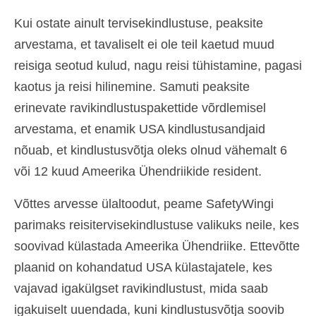
Kui ostate ainult tervisekindlustuse, peaksite
arvestama, et tavaliselt ei ole teil kaetud muud
reisiga seotud kulud, nagu reisi tühistamine, pagasi
kaotus ja reisi hilinemine. Samuti peaksite
erinevate ravikindlustuspakettide võrdlemisel
arvestama, et enamik USA kindlustusandjaid
nõuab, et kindlustusvõtja oleks olnud vähemalt 6
või 12 kuud Ameerika Ühendriikide resident.
Võttes arvesse ülaltoodut, peame SafetyWingi
parimaks reisitervisekindlustuse valikuks neile, kes
soovivad külastada Ameerika Ühendriike. Ettevõtte
plaanid on kohandatud USA külastajatele, kes
vajavad igakülgset ravikindlustust, mida saab
igakuiselt uuendada, kuni kindlustusvõtja soovib