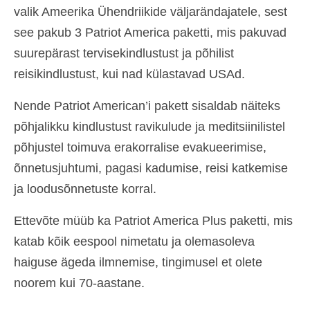
valik Ameerika Ühendriikide väljarändajatele, sest
see pakub 3 Patriot America paketti, mis pakuvad
suurepärast tervisekindlustust ja põhilist
reisikindlustust, kui nad külastavad USAd.
Nende Patriot American’i pakett sisaldab näiteks
põhjalikku kindlustust ravikulude ja meditsiinilistel
põhjustel toimuva erakorralise evakueerimise,
õnnetusjuhtumi, pagasi kadumise, reisi katkemise
ja loodusõnnetuste korral.
Ettevõte müüb ka Patriot America Plus paketti, mis
katab kõik eespool nimetatu ja olemasoleva
haiguse ägeda ilmnemise, tingimusel et olete
noorem kui 70-aastane.