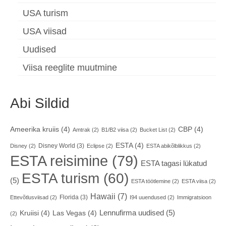
USA turism
USA viisad
Uudised
Viisa reeglite muutmine
Abi Sildid
Ameerika kruiis
(4)
CBP
(4)
Amtrak
(2)
B1/B2 viisa
(2)
Bucket List
(2)
ESTA
(4)
Disney World
(3)
Disney
(2)
Eclipse
(2)
ESTA abikõlblikkus
(2)
ESTA reisimine
(79)
ESTA tagasi lükatud
ESTA turism
(60)
(5)
ESTA töötlemine
(2)
ESTA viisa
(2)
Hawaii
(7)
Florida
(3)
Ettevõtlusviisad
(2)
I94 uuendused
(2)
Immigratsioon
Lennufirma uudised
(5)
Kruiisi
(4)
Las Vegas
(4)
(2)