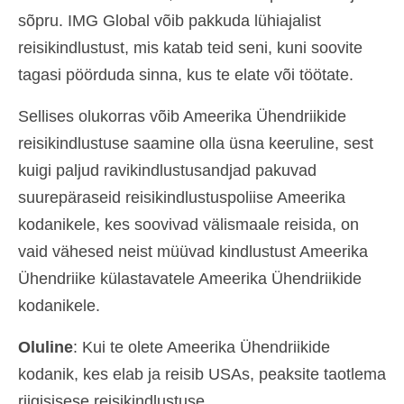
sõpru. IMG Global võib pakkuda lühiajalist
reisikindlustust, mis katab teid seni, kuni soovite
tagasi pöörduda sinna, kus te elate või töötate.
Sellises olukorras võib Ameerika Ühendriikide
reisikindlustuse saamine olla üsna keeruline, sest
kuigi paljud ravikindlustusandjad pakuvad
suurepäraseid reisikindlustuspoliise Ameerika
kodanikele, kes soovivad välismaale reisida, on
vaid vähesed neist müüvad kindlustust Ameerika
Ühendriike külastavatele Ameerika Ühendriikide
kodanikele.
Oluline
: Kui te olete Ameerika Ühendriikide
kodanik, kes elab ja reisib USAs, peaksite taotlema
riigisisese reisikindlustuse.