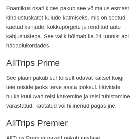
Enamikus osariikides pakub see võimalus esmast
kindlustuskatet kulude katmiseks, mis on seotud
kaetud kahjude, kokkupõrgete ja renditud auto
kahjustustega. See valik hõlmab ka 24-tunnist abi
hädaolukordades.
AllTrips Prime
See plaan pakub suhteliselt odavat kaitset kõigi
teie reiside jaoks terve aasta jooksul. Hüvitiste
hulka kuuluvad reisi katkemine ja reisi tühistamine,
varastatud, kaotatud või hilinenud pagas jne.
AllTrips Premier
AllTrips Premier pakett pakub aastase