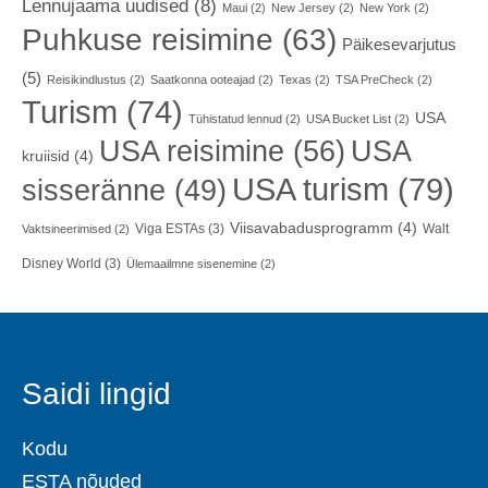
Lennujaama uudised
(8)
Maui
(2)
New Jersey
(2)
New York
(2)
Puhkuse reisimine
(63)
Päikesevarjutus
(5)
Reisikindlustus
(2)
Saatkonna ooteajad
(2)
Texas
(2)
TSA PreCheck
(2)
Turism
(74)
USA
Tühistatud lennud
(2)
USA Bucket List
(2)
USA reisimine
(56)
USA
kruiisid
(4)
USA turism
(79)
sisseränne
(49)
Viisavabadusprogramm
(4)
Viga ESTAs
(3)
Walt
Vaktsineerimised
(2)
Disney World
(3)
Ülemaailmne sisenemine
(2)
Saidi lingid
Kodu
ESTA nõuded