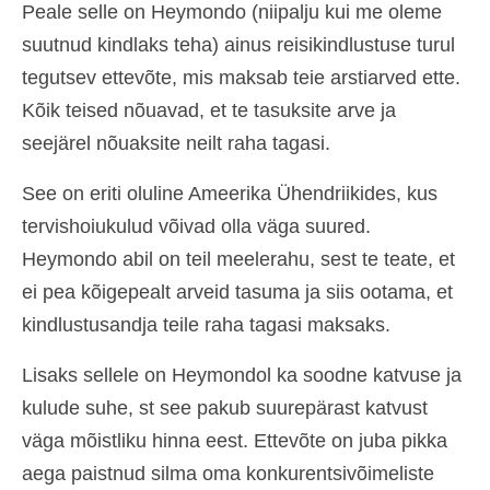
Peale selle on Heymondo (niipalju kui me oleme
suutnud kindlaks teha) ainus reisikindlustuse turul
tegutsev ettevõte, mis maksab teie arstiarved ette.
Kõik teised nõuavad, et te tasuksite arve ja
seejärel nõuaksite neilt raha tagasi.
See on eriti oluline Ameerika Ühendriikides, kus
tervishoiukulud võivad olla väga suured.
Heymondo abil on teil meelerahu, sest te teate, et
ei pea kõigepealt arveid tasuma ja siis ootama, et
kindlustusandja teile raha tagasi maksaks.
Lisaks sellele on Heymondol ka soodne katvuse ja
kulude suhe, st see pakub suurepärast katvust
väga mõistliku hinna eest. Ettevõte on juba pikka
aega paistnud silma oma konkurentsivõimeliste