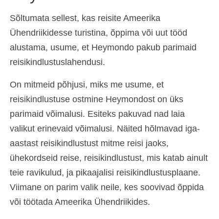
Español
(
Spanish
)
Sõltumata sellest, kas reisite Ameerika
Ühendriikidesse turistina, õppima või uut tööd
Svenska
(
Swedish
)
alustama, usume, et Heymondo pakub parimaid
reisikindlustuslahendusi.
On mitmeid põhjusi, miks me usume, et
reisikindlustuse ostmine Heymondost on üks
parimaid võimalusi. Esiteks pakuvad nad laia
valikut erinevaid võimalusi. Näited hõlmavad iga-
aastast reisikindlustust mitme reisi jaoks,
ühekordseid reise, reisikindlustust, mis katab ainult
teie ravikulud, ja pikaajalisi reisikindlustusplaane.
Viimane on parim valik neile, kes soovivad õppida
või töötada Ameerika Ühendriikides.