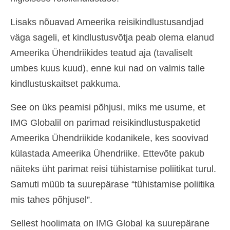
Lisaks nõuavad Ameerika reisikindlustusandjad
väga sageli, et kindlustusvõtja peab olema elanud
Ameerika Ühendriikides teatud aja (tavaliselt
umbes kuus kuud), enne kui nad on valmis talle
kindlustuskaitset pakkuma.
See on üks peamisi põhjusi, miks me usume, et
IMG Globalil on parimad reisikindlustuspaketid
Ameerika Ühendriikide kodanikele, kes soovivad
külastada Ameerika Ühendriike. Ettevõte pakub
näiteks üht parimat reisi tühistamise poliitikat turul.
Samuti müüb ta suurepärase “tühistamise poliitika
mis tahes põhjusel”.
Sellest hoolimata on IMG Global ka suurepärane