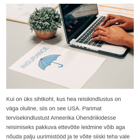
Kontakt
Taotlemine
Eesti
Hrvatski
(
Croatian
)
Čeština
(
Czech
)
Dansk
(
Danish
)
Nederlands
(
Dutch
)
English
Kui on üks sihtkoht, kus hea reisikindlustus on
väga oluline, siis on see USA. Parimat
Suomi
(
Finnish
)
tervisekindlustust Ameerika Ühendriikidesse
Français
(
French
)
reisimiseks pakkuva ettevõtte leidmine võib aga
Deutsch
(
German
)
nõuda palju uurimistööd ja te võite siiski teha vale