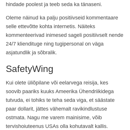
hindade poolest ja teeb seda ka tänaseni.
Oleme näinud ka palju positiivseid kommentaare
selle ettevõtte kohta internetis. Näiteks
kommenteerivad inimesed sageli positiivselt nende
24/7 kliendituge ning tugipersonal on väga
asjatundlik ja sõbralik.
SafetyWing
Kui olete üliõpilane või eelarvega reisija, kes
soovib paariks kuuks Ameerika Ühendriikidega
tutvuda, ei tohiks te teha seda viga, et säästate
paar dollarit, jättes vähemalt ravikindlustuse
ostmata. Nagu me varem mainisime, võib
tervishoiuteenus USAs olla kohutavalt kallis.