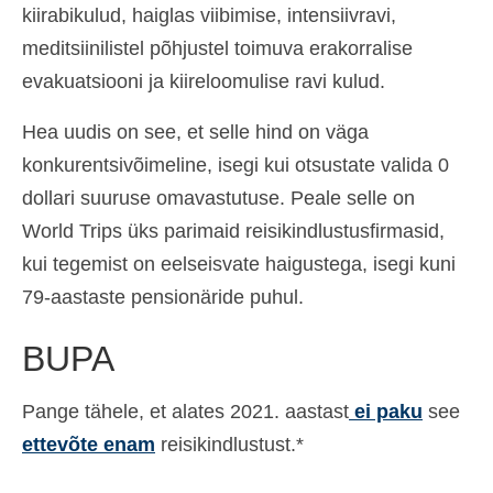
kiirabikulud, haiglas viibimise, intensiivravi,
meditsiinilistel põhjustel toimuva erakorralise
evakuatsiooni ja kiireloomulise ravi kulud.
Hea uudis on see, et selle hind on väga
konkurentsivõimeline, isegi kui otsustate valida 0
dollari suuruse omavastutuse. Peale selle on
World Trips üks parimaid reisikindlustusfirmasid,
kui tegemist on eelseisvate haigustega, isegi kuni
79-aastaste pensionäride puhul.
BUPA
Pange tähele, et alates 2021. aastast
ei paku
see
ettevõte enam
reisikindlustust.*