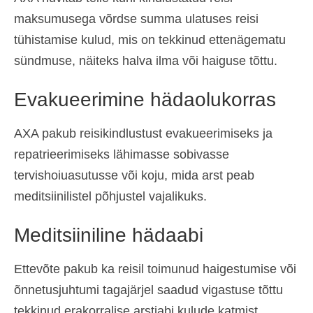
maksumusega võrdse summa ulatuses reisi
tühistamise kulud, mis on tekkinud ettenägematu
sündmuse, näiteks halva ilma või haiguse tõttu.
Evakueerimine hädaolukorras
AXA pakub reisikindlustust evakueerimiseks ja
repatrieerimiseks lähimasse sobivasse
tervishoiuasutusse või koju, mida arst peab
meditsiinilistel põhjustel vajalikuks.
Meditsiiniline hädaabi
Ettevõte pakub ka reisil toimunud haigestumise või
õnnetusjuhtumi tagajärjel saadud vigastuse tõttu
tekkinud erakorralise arstiabi kulude katmist,