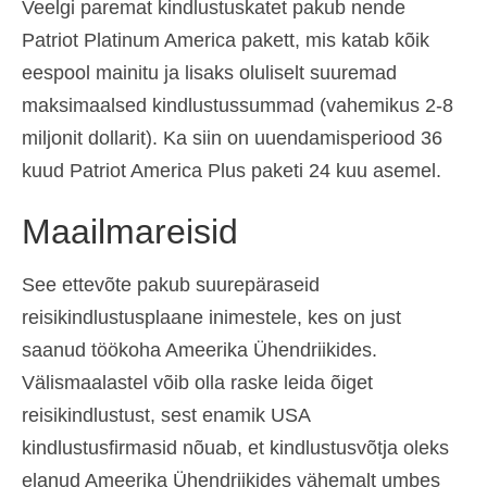
Veelgi paremat kindlustuskatet pakub nende
Patriot Platinum America pakett, mis katab kõik
eespool mainitu ja lisaks oluliselt suuremad
maksimaalsed kindlustussummad (vahemikus 2-8
miljonit dollarit). Ka siin on uuendamisperiood 36
kuud Patriot America Plus paketi 24 kuu asemel.
Maailmareisid
See ettevõte pakub suurepäraseid
reisikindlustusplaane inimestele, kes on just
saanud töökoha Ameerika Ühendriikides.
Välismaalastel võib olla raske leida õiget
reisikindlustust, sest enamik USA
kindlustusfirmasid nõuab, et kindlustusvõtja oleks
elanud Ameerika Ühendriikides vähemalt umbes