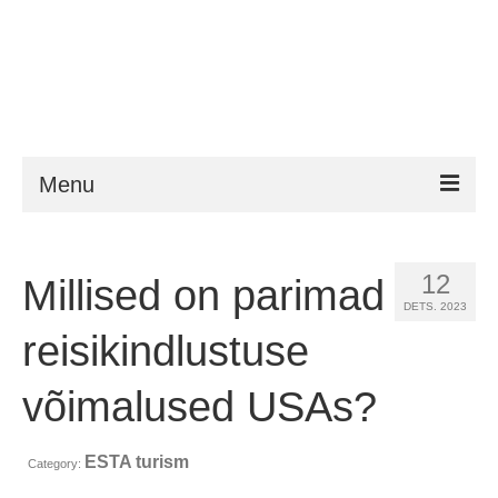
Menu
ESTA
12
Millised on parimad
Nõuded
DETS. 2023
FAQ
reisikindlustuse
VWP
võimalused USAs?
ESTA abi
ESTA turism
Category:
Uudised