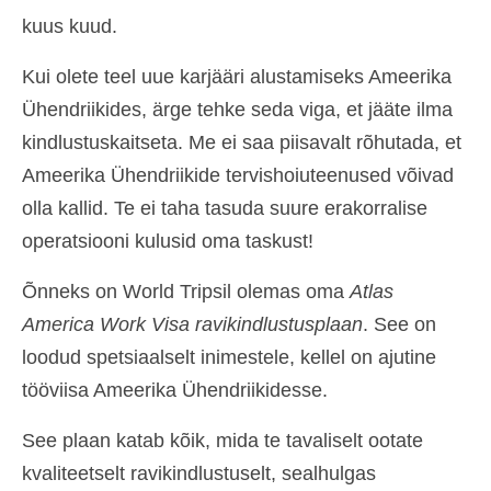
kuus kuud.
Kui olete teel uue karjääri alustamiseks Ameerika
Ühendriikides, ärge tehke seda viga, et jääte ilma
kindlustuskaitseta. Me ei saa piisavalt rõhutada, et
Ameerika Ühendriikide tervishoiuteenused võivad
olla kallid. Te ei taha tasuda suure erakorralise
operatsiooni kulusid oma taskust!
Õnneks on World Tripsil olemas oma
Atlas
America Work Visa ravikindlustusplaan
. See on
loodud spetsiaalselt inimestele, kellel on ajutine
tööviisa Ameerika Ühendriikidesse.
See plaan katab kõik, mida te tavaliselt ootate
kvaliteetselt ravikindlustuselt, sealhulgas