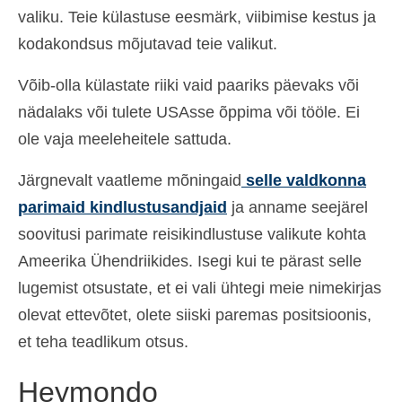
valiku. Teie külastuse eesmärk, viibimise kestus ja
Ελληνικά
(
Greek
)
kodakondsus mõjutavad teie valikut.
עברית
(
Hebrew
)
Võib-olla külastate riiki vaid paariks päevaks või
Magyar
(
Hungarian
)
nädalaks või tulete USAsse õppima või tööle. Ei
Italiano
(
Italian
)
ole vaja meeleheitele sattuda.
日本語
(
Japanese
)
Järgnevalt vaatleme mõningaid
selle valdkonna
한국어
(
Korean
)
parimaid kindlustusandjaid
ja anname seejärel
soovitusi parimate reisikindlustuse valikute kohta
Norsk bokmål
(
Norwegian Bokmål
)
Ameerika Ühendriikides. Isegi kui te pärast selle
Polski
(
Polish
)
lugemist otsustate, et ei vali ühtegi meie nimekirjas
olevat ettevõtet, olete siiski paremas positsioonis,
Português
(
Portuguese, Portugal
)
et teha teadlikum otsus.
Slovenčina
(
Slovak
)
Heymondo
Slovenščina
(
Slovenian
)