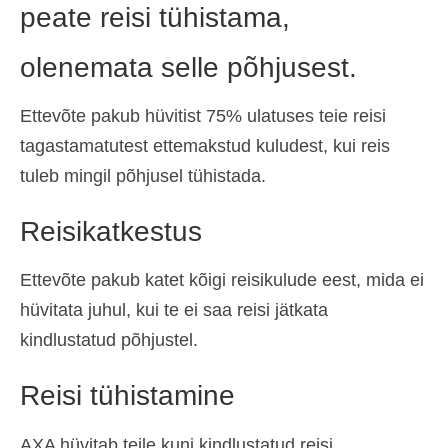
peate reisi tühistama,
olenemata selle põhjusest.
Ettevõte pakub hüvitist 75% ulatuses teie reisi
tagastamatutest ettemakstud kuludest, kui reis
tuleb mingil põhjusel tühistada.
Reisikatkestus
Ettevõte pakub katet kõigi reisikulude eest, mida ei
hüvitata juhul, kui te ei saa reisi jätkata
kindlustatud põhjustel.
Reisi tühistamine
AXA hüvitab teile kuni kindlustatud reisi