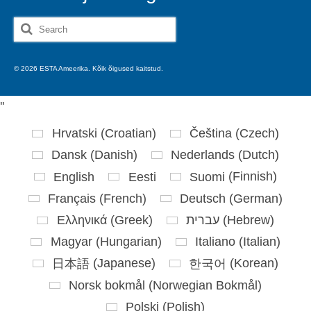
Search
for:
© 2026 ESTA Ameerika. Kõik õigused kaitstud.
'
'
Hrvatski
(
Croatian
)
Čeština
(
Czech
)
Dansk
(
Danish
)
Nederlands
(
Dutch
)
English
Eesti
Suomi
(
Finnish
)
Français
(
French
)
Deutsch
(
German
)
Ελληνικά
(
Greek
)
עברית
(
Hebrew
)
Magyar
(
Hungarian
)
Italiano
(
Italian
)
日本語
(
Japanese
)
한국어
(
Korean
)
Norsk bokmål
(
Norwegian Bokmål
)
Polski
(
Polish
)