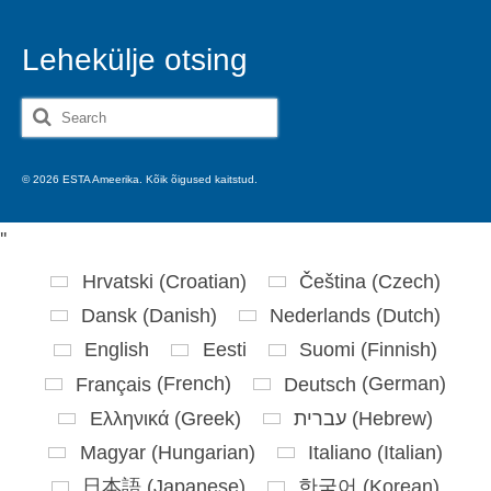
Lehekülje otsing
Search
for:
© 2026 ESTA Ameerika. Kõik õigused kaitstud.
'
'
Hrvatski
(
Croatian
)
Čeština
(
Czech
)
Dansk
(
Danish
)
Nederlands
(
Dutch
)
English
Eesti
Suomi
(
Finnish
)
Français
(
French
)
Deutsch
(
German
)
Ελληνικά
(
Greek
)
עברית
(
Hebrew
)
Magyar
(
Hungarian
)
Italiano
(
Italian
)
日本語
(
Japanese
)
한국어
(
Korean
)