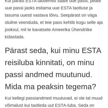
Kui pärast ESTA taotlemist saate uue passi, peate
uue passi jaoks esitama uue ESTA taotluse ja
tasuma uuesti vastava lõivu. Seepärast on väga
oluline veenduda, et teie pass kehtib kogu selle aja
jooksul, mil te kavatsete Ameerika Ühendriike
külastada.
Pärast seda, kui minu ESTA
reisiluba kinnitati, on minu
passi andmed muutunud.
Mida ma peaksin tegema?
Kui kellegi passiandmed muutuvad, ei ole tal muud
võimalust kui taotleda uut ESTA-luba. Seda on