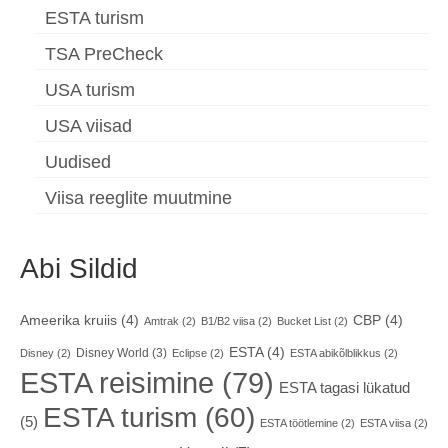
ESTA turism
TSA PreCheck
USA turism
USA viisad
Uudised
Viisa reeglite muutmine
Abi Sildid
Ameerika kruiis
(4)
CBP
(4)
Amtrak
(2)
B1/B2 viisa
(2)
Bucket List
(2)
ESTA
(4)
Disney World
(3)
Disney
(2)
Eclipse
(2)
ESTA abikõlblikkus
(2)
ESTA reisimine
(79)
ESTA tagasi lükatud
ESTA turism
(60)
(5)
ESTA töötlemine
(2)
ESTA viisa
(2)