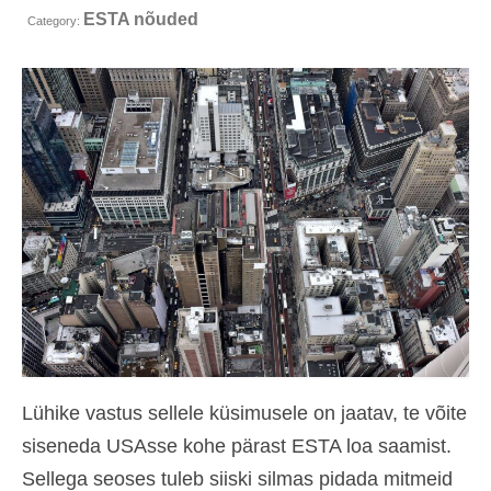
ESTA nõuded
Kontakt
Category:
Taotlemine
Eesti
Hrvatski
(
Croatian
)
Čeština
(
Czech
)
Dansk
(
Danish
)
Nederlands
(
Dutch
)
English
Suomi
(
Finnish
)
Lühike vastus sellele küsimusele on jaatav, te võite
Français
(
French
)
siseneda USAsse kohe pärast ESTA loa saamist.
Deutsch
(
German
)
Sellega seoses tuleb siiski silmas pidada mitmeid