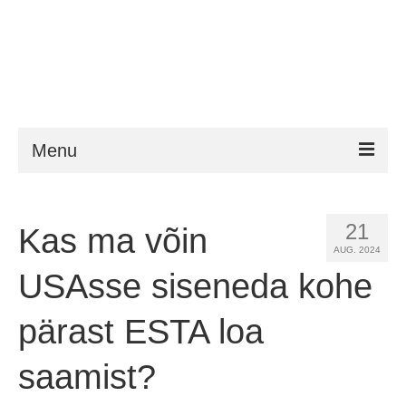
Menu
ESTA
21
Kas ma võin
Nõuded
AUG. 2024
FAQ
USAsse siseneda kohe
VWP
pärast ESTA loa
ESTA abi
saamist?
Uudised