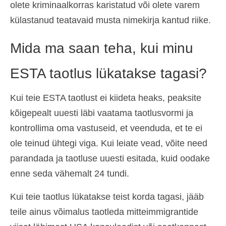
olete kriminaalkorras karistatud või olete varem
külastanud teatavaid musta nimekirja kantud riike.
Mida ma saan teha, kui minu
ESTA taotlus lükatakse tagasi?
Kui teie ESTA taotlust ei kiideta heaks, peaksite
kõigepealt uuesti läbi vaatama taotlusvormi ja
kontrollima oma vastuseid, et veenduda, et te ei
ole teinud ühtegi viga. Kui leiate vead, võite need
parandada ja taotluse uuesti esitada, kuid oodake
enne seda vähemalt 24 tundi.
Kui teie taotlus lükatakse teist korda tagasi, jääb
teile ainus võimalus taotleda mitteimmigrantide