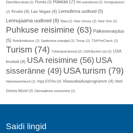
Hawaii
(7)
Florida
(3)
Ettevõtlusviisad
(2)
I94 uuendused
(2)
Immigratsioon
Lennufirma uudised
(5)
Kruiisi
(4)
Las Vegas
(4)
(2)
Lennujaama uudised
(8)
Maui
(2)
New Jersey
(2)
New York
(2)
Puhkuse reisimine
(63)
Päikesevarjutus
(5)
Reisikindlustus
(2)
Saatkonna ooteajad
(2)
Texas
(2)
TSA PreCheck
(2)
Turism
(74)
USA
Tühistatud lennud
(2)
USA Bucket List
(2)
USA reisimine
(56)
USA
kruiisid
(4)
USA turism
(79)
sisseränne
(49)
Viisavabadusprogramm
(4)
Viga ESTAs
(3)
Walt
Vaktsineerimised
(2)
Disney World
(3)
Ülemaailmne sisenemine
(2)
Saidi lingid