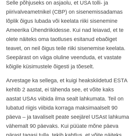
Selle põhjuseks on asjaolu, et USA tolli- ja
Español
(
Spanish
)
piirivalveametnikel (CBP) on sisenemissadamas
lõplik õigus lubada või keelata riiki sisenemine
Svenska
(
Swedish
)
Ameerika Ühendriikidesse. Kui nad leiavad, et te
olete näiteks oma taotluses esitanud ebaõiget
teavet, on neil õigus teile riiki sisenemise keelata.
Seepärast on väga oluline veenduda, et vastate
kõigile küsimustele õigesti ja tõeselt.
Arvestage ka sellega, et kuigi heakskiidetud ESTA
kehtib 2 aastat, ei tähenda see, et võite kaks
aastat USAs viibida ilma sealt lahkumata. Teil on
lubatud riigis viibida korraga maksimaalselt 90
päeva – ja tavaliselt peate seejärel USAst lahkuma
vähemalt 90 päevaks. Kui püüate mõne päeva
pärast tagasi tulla, tekib kahtlus, et võite näiteks