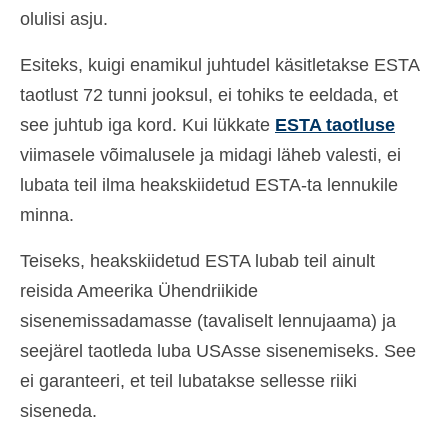
olulisi asju.
Ελληνικά
(
Greek
)
Esiteks, kuigi enamikul juhtudel käsitletakse ESTA
עברית
(
Hebrew
)
taotlust 72 tunni jooksul, ei tohiks te eeldada, et
Magyar
(
Hungarian
)
see juhtub iga kord. Kui lükkate
ESTA taotluse
Italiano
(
Italian
)
viimasele võimalusele ja midagi läheb valesti, ei
lubata teil ilma heakskiidetud ESTA-ta lennukile
日本語
(
Japanese
)
minna.
한국어
(
Korean
)
Teiseks, heakskiidetud ESTA lubab teil ainult
Norsk bokmål
(
Norwegian Bokmål
)
reisida Ameerika Ühendriikide
Polski
(
Polish
)
sisenemissadamasse (tavaliselt lennujaama) ja
seejärel taotleda luba USAsse sisenemiseks. See
Português
(
Portuguese, Portugal
)
ei garanteeri, et teil lubatakse sellesse riiki
Slovenčina
(
Slovak
)
siseneda.
Slovenščina
(
Slovenian
)