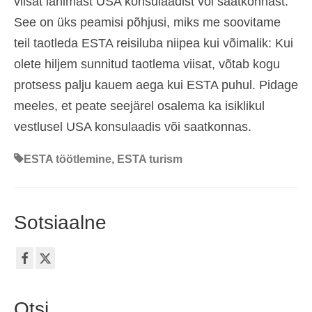
viisat lähimast USA konsulaadist või saatkonnast.
See on üks peamisi põhjusi, miks me soovitame
teil taotleda ESTA reisiluba niipea kui võimalik: Kui
olete hiljem sunnitud taotlema viisat, võtab kogu
protsess palju kauem aega kui ESTA puhul. Pidage
meeles, et peate seejärel osalema ka isiklikul
vestlusel USA konsulaadis või saatkonnas.
ESTA töötlemine
,
ESTA turism
Sotsiaalne
Otsi