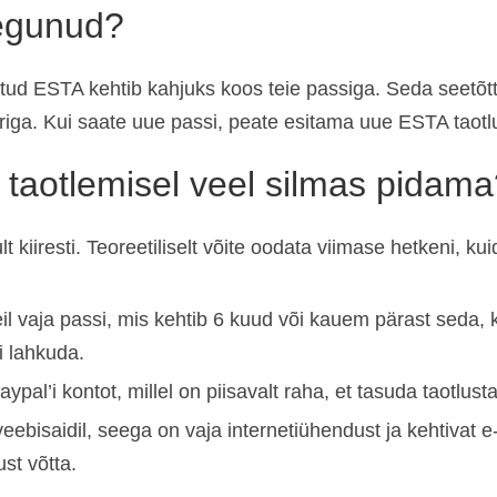
aegunud?
etud ESTA kehtib kahjuks koos teie passiga. Seda seetõtt
iga. Kui saate uue passi, peate esitama uue ESTA taotl
taotlemisel veel silmas pidama
kiiresti. Teoreetiliselt võite oodata viimase hetkeni, kuid
l vaja passi, mis kehtib 6 kuud või kauem pärast seda, 
i lahkuda.
aypal’i kontot, millel on piisavalt raha, et tasuda taotlust
eebisaidil, seega on vaja internetiühendust ja kehtivat e
st võtta.