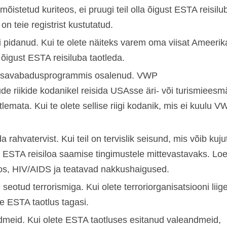
 mõistetud kuriteos, ei pruugi teil olla õigust ESTA reisilu
n teie registrist kustutatud.
ni pidanud. Kui te olete näiteks varem oma viisat Ameerik
a õigust ESTA reisiluba taotleda.
le viisavabadusprogrammis osalenud. VWP
 riikide kodanikel reisida USAsse äri- või turismieesm
lemata. Kui te olete sellise riigi kodanik, mis ei kuulu 
a rahvatervist. Kui teil on tervislik seisund, mis võib kuj
a ESTA reisiloa saamise tingimustele mittevastavaks. Loe
oos, HIV/AIDS ja teatavad nakkushaigused.
 seotud terrorismiga. Kui olete terroriorganisatsiooni liige
ie ESTA taotlus tagasi.
dmeid. Kui olete ESTA taotluses esitanud valeandmeid,