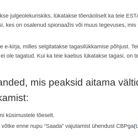
akse julgeolekuriskiks, lükatakse tõenäoliselt ka teie EST
si, kes on osalenud spionaažis või muus tegevuses, mis 
e e-kirja, milles selgitatakse tagasilükkamise põhjust. Tei
ei ole tagatud. Kui ka teie kaebus lükatakse tagasi, on t
nded, mis peaksid aitama välti
kamist:
mi küsimustele tõeselt.
a, võtke enne nupu “Saada” vajutamist ühendust CBPga
(