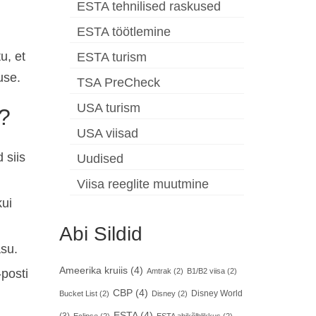
ESTA tehnilised raskused
ESTA töötlemine
u, et
ESTA turism
use.
TSA PreCheck
USA turism
?
USA viisad
 siis
Uudised
Viisa reeglite muutmine
kui
Abi Sildid
asu.
Ameerika kruiis
(4)
-posti
Amtrak
(2)
B1/B2 viisa
(2)
CBP
(4)
Disney World
Bucket List
(2)
Disney
(2)
ESTA
(4)