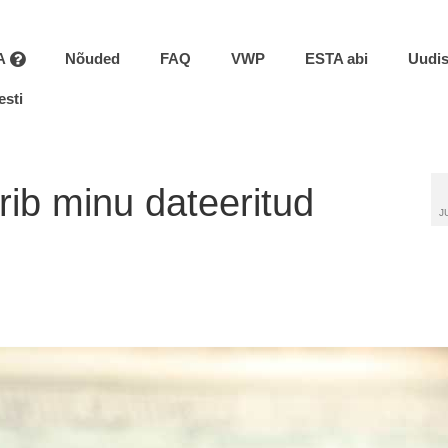
A
Nõuded
FAQ
VWP
ESTA abi
Uudi
esti
ib minu dateeritud
J