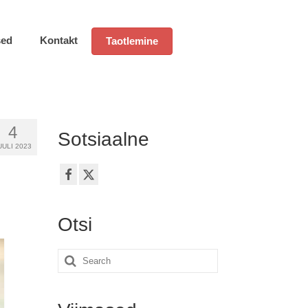
sed
Kontakt
Taotlemine
4
Sotsiaalne
UULI 2023
Otsi
Search
for: