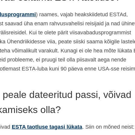
adusprogrammi
) raames, vajab heakskiidetud ESTAd,
t saavad üha enam rahvusvahelisi reisijaid ja nad ühin
lisreisidel. Kui te olete pärit viisavabadusprogrammist
ka Ühendriikidesse viia, peate siiski saama kõigile lastel
eha võimalikult varakult. Kunagi ei ole hea mõte lükata
eid probleeme, ei pruugi teil olla piisavalt aega nende
 taotlemast ESTA-luba kuni 90 päeva enne USA-sse reisim
 peale dateeritud passi, võivad
kamiseks olla?
õivad
ESTA taotluse tagasi lükata
. Siin on mõned neist: