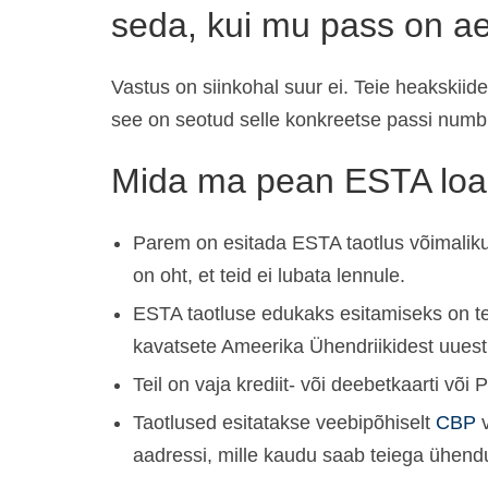
seda, kui mu pass on 
Vastus on siinkohal suur ei. Teie heakskiid
see on seotud selle konkreetse passi numbr
Mida ma pean ESTA loa 
Parem on esitada ESTA taotlus võimalikult 
on oht, et teid ei lubata lennule.
ESTA taotluse edukaks esitamiseks on tei
kavatsete Ameerika Ühendriikidest uuest
Teil on vaja krediit- või deebetkaarti või P
Taotlused esitatakse veebipõhiselt
CBP
v
aadressi, mille kaudu saab teiega ühendu