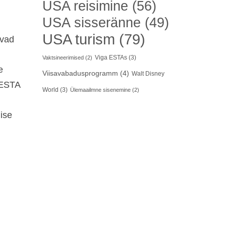
USA reisimine
(56)
USA sisseränne
(49)
USA turism
(79)
evad
Viga ESTAs
(3)
Vaktsineerimised
(2)
e
Viisavabadusprogramm
(4)
Walt Disney
 ESTA
World
(3)
Ülemaailmne sisenemine
(2)
ise