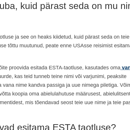
luba, kuid pärast seda on mu ni
tluse ja see on heaks kiidetud, kuid pärast seda on teie
use tõttu muutunud, peate enne USAsse reisimist esita
 võite proovida esitada ESTA-taotluse, kasutades oma
va
uurde, kas teid tunneb teine nimi või varjunimi, peaksite
a vana nime kandva passiga ja uue nimega piletiga. Või
võtta koopia oma abielulahutuse määrusest, abielulitsent
umentidest, mis tõendavad seost teie uue nime ja teie pa
vad esitama ESTA taotluse?