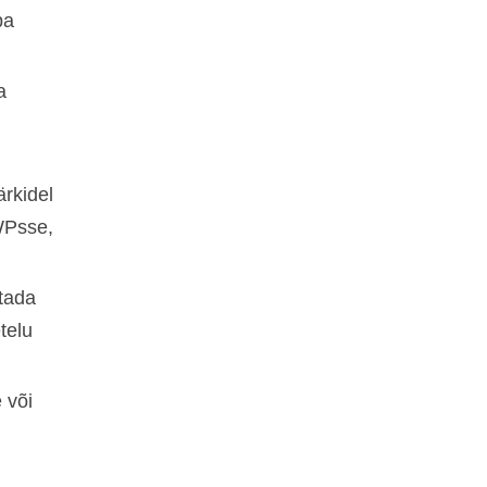
ba
a
ärkidel
VWPsse,
utada
telu
 või