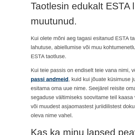
Taotlesin edukalt ESTA 
muutunud.
Kui olete mõni aeg tagasi esitanud ESTA tao
lahutuse, abiellumise või muu kohtumenetl
ESTA taotluse.
Kui teie passis on endiselt teie vana nimi,
passi andmeid
, kuid kui jõuate küsimuse j
esitama oma uue nime. Seejärel reisite om
segaduse vältimiseks soovitame teil kaasa 
või muudest asjaomastest juriidilistest dok
oleva nime vahel.
Kas ka minu lapsed pea