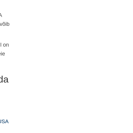
A
võib
l on
eie
da
USA