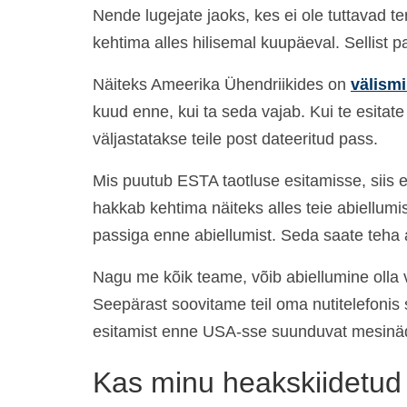
Nende lugejate jaoks, kes ei ole tuttavad te
kehtima alles hilisemal kuupäeval. Sellist 
Näiteks Ameerika Ühendriikides on
välism
kuud enne, kui ta seda vajab. Kui te esitat
väljastatakse teile post dateeritud pass.
Mis puutub ESTA taotluse esitamisse, siis e
hakkab kehtima näiteks alles teie abiellumis
passiga enne abiellumist. Seda saate teha a
Nagu me kõik teame, võib abiellumine olla 
Seepärast soovitame teil oma nutitelefonis
esitamist enne USA-sse suunduvat mesinädal
Kas minu heakskiidetud 