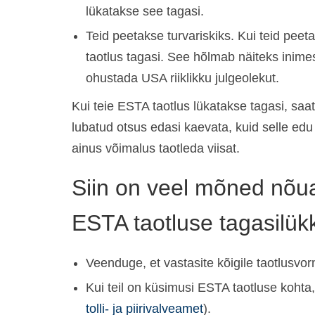
lükatakse see tagasi.
Teid peetakse turvariskiks. Kui teid peet
taotlus tagasi. See hõlmab näiteks inime
ohustada USA riiklikku julgeolekut.
Kui teie ESTA taotlus lükatakse tagasi, saat
lubatud otsus edasi kaevata, kuid selle edu 
ainus võimalus taotleda viisat.
Siin on veel mõned nõua
ESTA taotluse tagasilük
Veenduge, et vastasite kõigile taotlusvor
Kui teil on küsimusi ESTA taotluse koht
tolli- ja piirivalveamet
).