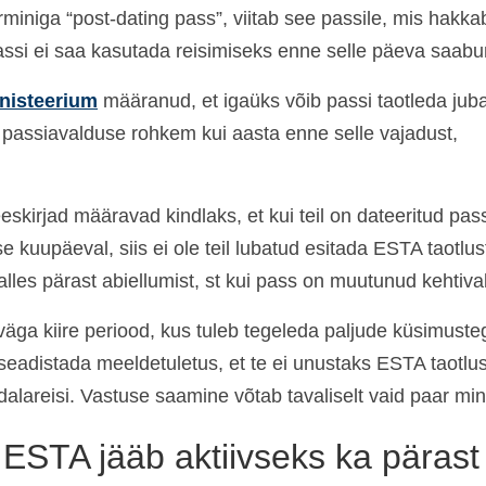
rminiga “post-dating pass”, viitab see passile, mis hakka
passi ei saa kasutada reisimiseks enne selle päeva saabu
inisteerium
määranud, et igaüks võib passi taotleda jub
e passiavalduse rohkem kui aasta enne selle vajadust,
eskirjad määravad kindlaks, et kui teil on dateeritud pas
e kuupäeval, siis ei ole teil lubatud esitada ESTA taotlust
lles pärast abiellumist, st kui pass on muutunud kehtiva
väga kiire periood, kus tuleb tegeleda paljude küsimuste
 seadistada meeldetuletus, et te ei unustaks ESTA taotlu
areisi. Vastuse saamine võtab tavaliselt vaid paar minu
ESTA jääb aktiivseks ka pärast