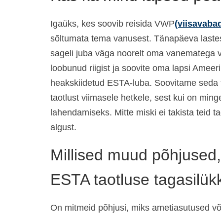
Igaüks, kes soovib reisida VWP
(viisavab
sõltumata tema vanusest. Tänapäeva lastes
sageli juba väga noorelt oma vanematega vä
loobunud riigist ja soovite oma lapsi Ameeri
heakskiidetud ESTA-luba. Soovitame seda t
taotlust viimasele hetkele, sest kui on ming
lahendamiseks. Mitte miski ei takista teid
algust.
Millised muud põhjused,
ESTA taotluse tagasilük
On mitmeid põhjusi, miks ametiasutused v