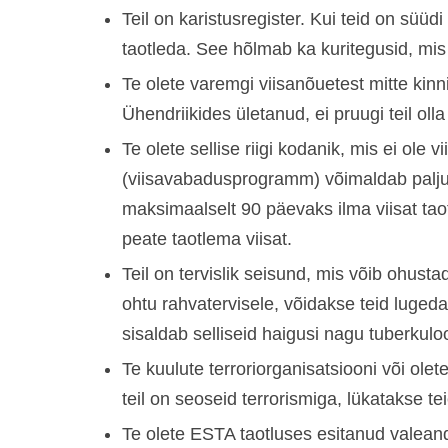
Teil on karistusregister. Kui teid on süüdi
taotleda. See hõlmab ka kuritegusid, mis o
Te olete varemgi viisanõuetest mitte kin
Ühendriikides ületanud, ei pruugi teil oll
Te olete sellise riigi kodanik, mis ei o
(viisavabadusprogramm) võimaldab paljude
maksimaalselt 90 päevaks ilma viisat taot
peate taotlema viisat.
Teil on tervislik seisund, mis võib ohustad
ohtu rahvatervisele, võidakse teid luged
sisaldab selliseid haigusi nagu tuberkul
Te kuulute terroriorganisatsiooni või olete
teil on seoseid terrorismiga, lükatakse te
Te olete ESTA taotluses esitanud valean