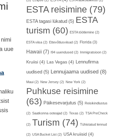
(3)
Eclipse
(2)
ESTA abikõlblikkus
(2)
mi
ESTA reisimine
(79)
ESTA
ESTA tagasi lükatud
(5)
turism
(60)
ESTA töötlemine
(2)
 nimi
Florida
(3)
ESTA viisa
(2)
Ettevõtlusviisad
(2)
ma uue
Hawaii
(7)
I94 uuendused
(2)
Immigratsioon
(2)
Lennufirma
Kruiisi
(4)
Las Vegas
(4)
Lennujaama uudised
(8)
uudised
(5)
na
Maui
(2)
New Jersey
(2)
New York
(2)
Puhkuse reisimine
maliku
(63)
sist
Päikesevarjutus
(5)
Reisikindlustus
ssis
(2)
Saatkonna ooteajad
(2)
Texas
(2)
TSA PreCheck
Turism
(74)
(2)
Tühistatud lennud
USA kruiisid
(4)
(2)
USA Bucket List
(2)