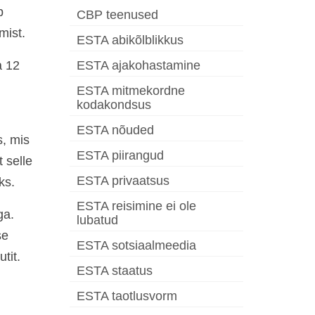
b
CBP teenused
mist.
ESTA abikõlblikkus
a 12
ESTA ajakohastamine
ESTA mitmekordne
kodakondsus
ESTA nõuded
s, mis
ESTA piirangud
 selle
ESTA privaatsus
ks.
ESTA reisimine ei ole
ga.
lubatud
se
ESTA sotsiaalmeedia
tit.
ESTA staatus
ESTA taotlusvorm