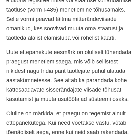
elukoha registreerimise või staatuse kohandamise
taotluse (vorm I-485) menetlemine tõhusamaks.
Selle vormi peavad täitma mitterändeviisade
omanikud, kes soovivad muuta oma staatust ja
taotleda alalist elamisluba või rohelist kaarti.
Uute ettepanekute eesmärk on oluliselt lühendada
praegust menetlemisaega, mis võib sellistest
riikidest nagu India pärit taotlejate puhul ulatuda
aastakümnetesse. See aitab ka parandada kohe
kättesaadavate sisserändajate viisade tõhusat
kasutamist ja muuta usutöötajad süsteemi osaks.
Oluline on märkida, et praegu on tegemist ainult
ettepanekutega. Kui need võetakse vastu, võtab
tõenäoliselt aega, enne kui neid saab rakendada.