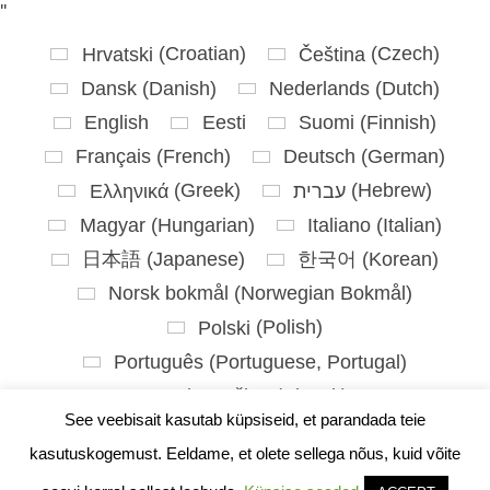
'
'
Hrvatski
(
Croatian
)
Čeština
(
Czech
)
Dansk
(
Danish
)
Nederlands
(
Dutch
)
English
Eesti
Suomi
(
Finnish
)
Français
(
French
)
Deutsch
(
German
)
Ελληνικά
(
Greek
)
עברית
(
Hebrew
)
Magyar
(
Hungarian
)
Italiano
(
Italian
)
日本語
(
Japanese
)
한국어
(
Korean
)
Norsk bokmål
(
Norwegian Bokmål
)
Polski
(
Polish
)
Português
(
Portuguese, Portugal
)
Slovenčina
(
Slovak
)
See veebisait kasutab küpsiseid, et parandada teie
Slovenščina
(
Slovenian
)
kasutuskogemust. Eeldame, et olete sellega nõus, kuid võite
Español
(
Spanish
)
Svenska
(
Swedish
)