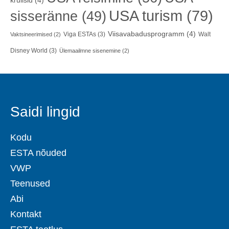
kruiisid
(4)
USA turism
(79)
sisseränne
(49)
Viisavabadusprogramm
(4)
Viga ESTAs
(3)
Walt
Vaktsineerimised
(2)
Disney World
(3)
Ülemaailmne sisenemine
(2)
Saidi lingid
Kodu
ESTA nõuded
VWP
Teenused
Abi
Kontakt