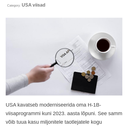
USA viisad
Kontakt
Category:
Taotlemine
Eesti
Hrvatski
(
Croatian
)
Čeština
(
Czech
)
Dansk
(
Danish
)
Nederlands
(
Dutch
)
English
Suomi
(
Finnish
)
USA kavatseb moderniseerida oma H-1B-
Français
(
French
)
viisaprogrammi kuni 2023. aasta lõpuni. See samm
võib tuua kasu miljonitele taotlejatele kogu
Deutsch
(
German
)