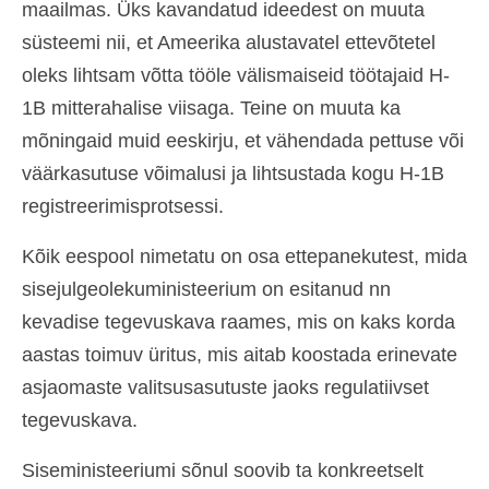
maailmas. Üks kavandatud ideedest on muuta
Ελληνικά
(
Greek
)
süsteemi nii, et Ameerika alustavatel ettevõtetel
עברית
(
Hebrew
)
oleks lihtsam võtta tööle välismaiseid töötajaid H-
1B mitterahalise viisaga. Teine on muuta ka
Magyar
(
Hungarian
)
mõningaid muid eeskirju, et vähendada pettuse või
Italiano
(
Italian
)
väärkasutuse võimalusi ja lihtsustada kogu H-1B
registreerimisprotsessi.
日本語
(
Japanese
)
한국어
(
Korean
)
Kõik eespool nimetatu on osa ettepanekutest, mida
sisejulgeolekuministeerium on esitanud nn
Norsk bokmål
(
Norwegian Bokmål
)
kevadise tegevuskava raames, mis on kaks korda
Polski
(
Polish
)
aastas toimuv üritus, mis aitab koostada erinevate
Português
(
Portuguese, Portugal
)
asjaomaste valitsusasutuste jaoks regulatiivset
tegevuskava.
Slovenčina
(
Slovak
)
Siseministeeriumi sõnul soovib ta konkreetselt
Slovenščina
(
Slovenian
)