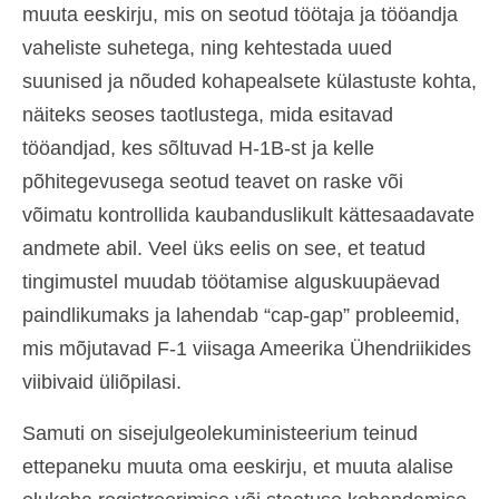
muuta eeskirju, mis on seotud töötaja ja tööandja
Español
(
Spanish
)
vaheliste suhetega, ning kehtestada uued
Svenska
(
Swedish
)
suunised ja nõuded kohapealsete külastuste kohta,
näiteks seoses taotlustega, mida esitavad
tööandjad, kes sõltuvad H-1B-st ja kelle
põhitegevusega seotud teavet on raske või
võimatu kontrollida kaubanduslikult kättesaadavate
andmete abil. Veel üks eelis on see, et teatud
tingimustel muudab töötamise alguskuupäevad
paindlikumaks ja lahendab “cap-gap” probleemid,
mis mõjutavad F-1 viisaga Ameerika Ühendriikides
viibivaid üliõpilasi.
Samuti on sisejulgeolekuministeerium teinud
ettepaneku muuta oma eeskirju, et muuta alalise