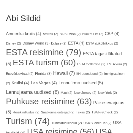
Abi Sildid
Ameerika kruiis
(4)
CBP
(4)
Amtrak
(2)
B1/B2 viisa
(2)
Bucket List
(2)
ESTA
(4)
Disney World
(3)
Disney
(2)
Eclipse
(2)
ESTA abikõlblikkus
(2)
ESTA reisimine
(79)
ESTA tagasi lükatud
ESTA turism
(60)
(5)
ESTA töötlemine
(2)
ESTA viisa
(2)
Hawaii
(7)
Florida
(3)
Ettevõtlusviisad
(2)
I94 uuendused
(2)
Immigratsioon
Lennufirma uudised
(5)
Kruiisi
(4)
Las Vegas
(4)
(2)
Lennujaama uudised
(8)
Maui
(2)
New Jersey
(2)
New York
(2)
Puhkuse reisimine
(63)
Päikesevarjutus
(5)
Reisikindlustus
(2)
Saatkonna ooteajad
(2)
Texas
(2)
TSA PreCheck
(2)
Turism
(74)
USA
Tühistatud lennud
(2)
USA Bucket List
(2)
USA reisimine
(56)
USA