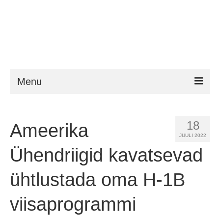
Menu
ESTA
18
Ameerika
Nõuded
JUULI 2022
FAQ
Ühendriigid kavatsevad
VWP
ühtlustada oma H-1B
ESTA abi
viisaprogrammi
Uudised