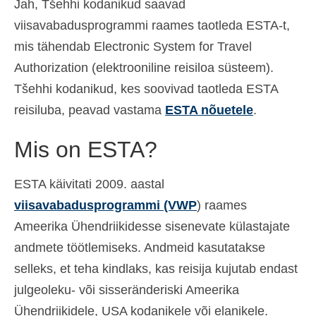
Jah, Tšehhi kodanikud saavad
Español
(
Spanish
)
viisavabadusprogrammi raames taotleda ESTA-t,
mis tähendab Electronic System for Travel
Svenska
(
Swedish
)
Authorization (elektrooniline reisiloa süsteem).
Tšehhi kodanikud, kes soovivad taotleda ESTA
reisiluba, peavad vastama
ESTA nõuetele
.
Mis on ESTA?
ESTA käivitati 2009. aastal
viisavabadusprogrammi (VWP
) raames
Ameerika Ühendriikidesse sisenevate külastajate
andmete töötlemiseks. Andmeid kasutatakse
selleks, et teha kindlaks, kas reisija kujutab endast
julgeoleku- või sisseränderiski Ameerika
Ühendriikidele, USA kodanikele või elanikele.