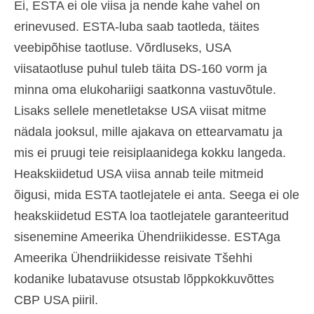
Ei, ESTA ei ole viisa ja nende kahe vahel on
erinevused. ESTA-luba saab taotleda, täites
veebipõhise taotluse. Võrdluseks, USA
viisataotluse puhul tuleb täita DS-160 vorm ja
minna oma elukohariigi saatkonna vastuvõtule.
Lisaks sellele menetletakse USA viisat mitme
nädala jooksul, mille ajakava on ettearvamatu ja
mis ei pruugi teie reisiplaanidega kokku langeda.
Heakskiidetud USA viisa annab teile mitmeid
õigusi, mida ESTA taotlejatele ei anta. Seega ei ole
heakskiidetud ESTA loa taotlejatele garanteeritud
sisenemine Ameerika Ühendriikidesse. ESTAga
Ameerika Ühendriikidesse reisivate Tšehhi
kodanike lubatavuse otsustab lõppkokkuvõttes
CBP USA piiril.