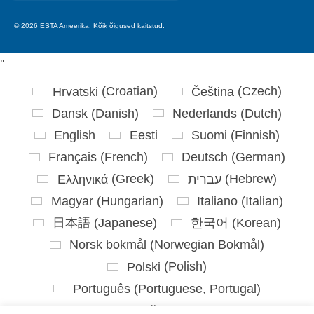
for:
© 2026 ESTA Ameerika. Kõik õigused kaitstud.
'
'
Hrvatski
(
Croatian
)
Čeština
(
Czech
)
Dansk
(
Danish
)
Nederlands
(
Dutch
)
English
Eesti
Suomi
(
Finnish
)
Français
(
French
)
Deutsch
(
German
)
Ελληνικά
(
Greek
)
עברית
(
Hebrew
)
Magyar
(
Hungarian
)
Italiano
(
Italian
)
日本語
(
Japanese
)
한국어
(
Korean
)
Norsk bokmål
(
Norwegian Bokmål
)
Polski
(
Polish
)
Português
(
Portuguese, Portugal
)
Slovenčina
(
Slovak
)