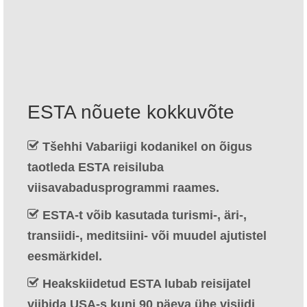
Kontakt
Taotlemine
Eesti
Hrvatski
(
Croatian
)
ESTA nõuete kokkuvõte
Čeština
(
Czech
)
Tšehhi Vabariigi kodanikel on õigus
Dansk
(
Danish
)
taotleda ESTA reisiluba
Nederlands
(
Dutch
)
viisavabadusprogrammi raames.
English
ESTA-t võib kasutada turismi-, äri-,
transiidi-, meditsiini- või muudel ajutistel
Suomi
(
Finnish
)
eesmärkidel.
Français
(
French
)
Heakskiidetud ESTA lubab reisijatel
Deutsch
(
German
)
viibida USA-s kuni 90 päeva ühe visiidi