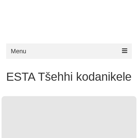
Menu
ESTA
ESTA Tšehhi kodanikele
Nõuded
FAQ
VWP
ESTA abi
Uudised