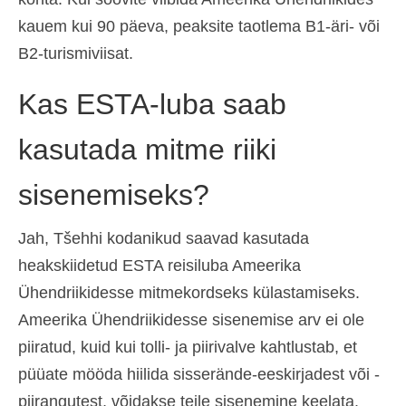
kauem kui 90 päeva, peaksite taotlema B1-äri- või
B2-turismiviisat.
Kas ESTA-luba saab
kasutada mitme riiki
sisenemiseks?
Jah, Tšehhi kodanikud saavad kasutada
heakskiidetud ESTA reisiluba Ameerika
Ühendriikidesse mitmekordseks külastamiseks.
Ameerika Ühendriikidesse sisenemise arv ei ole
piiratud, kuid kui tolli- ja piirivalve kahtlustab, et
püüate mööda hiilida sisserände-eeskirjadest või -
piirangutest, võidakse teile sisenemine keelata.