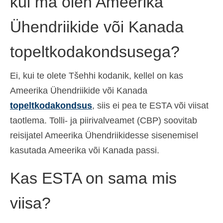
kui ma olen Ameerika
Ühendriikide või Kanada
topeltkodakondsusega?
Ei, kui te olete Tšehhi kodanik, kellel on kas
Ameerika Ühendriikide või Kanada
topeltkodakondsus
, siis ei pea te ESTA või viisat
taotlema. Tolli- ja piirivalveamet (CBP) soovitab
reisijatel Ameerika Ühendriikidesse sisenemisel
kasutada Ameerika või Kanada passi.
Kas ESTA on sama mis
viisa?