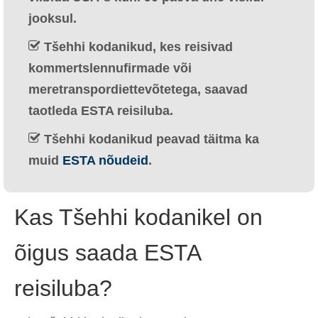
Ελληνικά
(
Greek
)
jooksul.
עברית
(
Hebrew
)
Tšehhi kodanikud, kes reisivad
kommertslennufirmade või
Magyar
(
Hungarian
)
meretranspordiettevõtetega, saavad
Italiano
(
Italian
)
taotleda ESTA reisiluba.
日本語
(
Japanese
)
Tšehhi kodanikud peavad täitma ka
muid
ESTA nõudeid
.
한국어
(
Korean
)
Norsk bokmål
(
Norwegian Bokmål
)
Kas Tšehhi kodanikel on
Polski
(
Polish
)
õigus saada ESTA
Português
(
Portuguese, Portugal
)
Slovenčina
(
Slovak
)
reisiluba?
Slovenščina
(
Slovenian
)