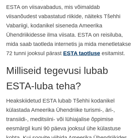
ESTA on viisavabadus, mis võimaldab
viisanõudest vabastatud riikide, näiteks Tšehhi
Vabariigi, kodanikel siseneda Ameerika
Ühendriikidesse ilma viisata. ESTA on reisiluba,
mida saab taotleda internetis ja mida menetletakse
72 tunni jooksul pärast
ESTA taotluse
esitamist.
Milliseid tegevusi lubab
ESTA-luba teha?
Heakskiidetud ESTA lubab Tšehhi kodanikel
külastada Ameerika Ühendriike turismi-, äri-,
transiidi-, meditsiini- või lühiajalise õppimise
eesmärgil kuni 90 päeva jooksul ühe külastuse
kohta. Kui soovite viibida Ameerika Ühendriikides